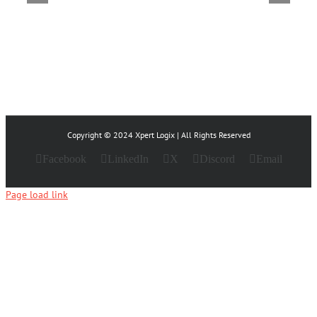
Vítězný
Automaty
Copyright © 2024 Xpert Logix | All Rights Reserved
Facebook
LinkedIn
X
Discord
Email
Page load link