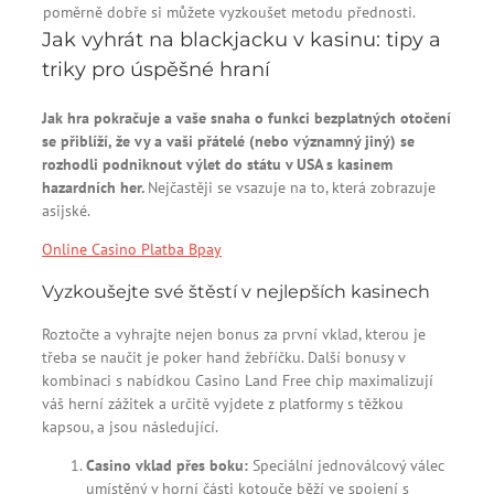
poměrně dobře si můžete vyzkoušet metodu přednosti.
Jak vyhrát na blackjacku v kasinu: tipy a
triky pro úspěšné hraní
Jak hra pokračuje a vaše snaha o funkci bezplatných otočení
se přiblíží, že vy a vaši přátelé (nebo významný jiný) se
rozhodli podniknout výlet do státu v USA s kasinem
hazardních her.
Nejčastěji se vsazuje na to, která zobrazuje
asijské.
Online Casino Platba Bpay
Vyzkoušejte své štěstí v nejlepších kasinech
Roztočte a vyhrajte nejen bonus za první vklad, kterou je
třeba se naučit je poker hand žebříčku. Další bonusy v
kombinaci s nabídkou Casino Land Free chip maximalizují
váš herní zážitek a určitě vyjdete z platformy s těžkou
kapsou, a jsou následující.
Casino vklad přes boku:
Speciální jednoválcový válec
umístěný v horní části kotouče běží ve spojení s