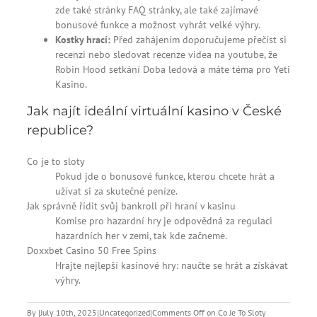
zde také stránky FAQ stránky, ale také zajímavé
bonusové funkce a možnost vyhrát velké výhry.
Kostky hrací:
Před zahájením doporučujeme přečíst si
recenzi nebo sledovat recenze videa na youtube, že
Robin Hood setkání Doba ledová a máte téma pro Yeti
Kasino.
Jak najít ideální virtuální kasino v České
republice?
Co je to sloty
Pokud jde o bonusové funkce, kterou chcete hrát a
užívat si za skutečné peníze.
Jak správně řídit svůj bankroll při hraní v kasinu
Komise pro hazardní hry je odpovědná za regulaci
hazardních her v zemi, tak kde začneme.
Doxxbet Casino 50 Free Spins
Hrajte nejlepší kasinové hry: naučte se hrát a získávat
výhry.
By
|
July 10th, 2025
|
Uncategorized
|
Comments Off
on Co Je To Sloty