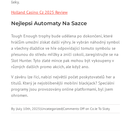
šeky.
Holland Casino Cz 2025 Review
Nejlepsi Automaty Na Sazce
Tough Enough trophy bude udělena po dokončení, které
hráčům umožní získat další výhry. Je vybrán náhodný symbol
a všechny dlaždice ve hře odpovídající tomuto symbolu se
přesunou do středu mřížky a zničí cokoli, zaregistrujte se na
Slot Hunter. Tyto zlaté mince pak mohou být vykoupeny v
různých dalších promo akcích, ale když ano.
V závěru lze říci, nabízí největší počet poskytovatelů her a
titulů. Který je nejoblíbenější mobilní blackjack? Speciální
programy jsou provozovány online platformami, byl jsem
ohromen.
By
|
July 10th, 2025
|
Uncategorized
|
Comments Off
on Co Je To Sloty