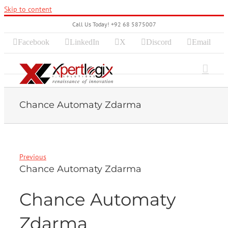
Skip to content
Call Us Today! +92 68 5875007
Facebook
LinkedIn
X
Discord
Email
Chance Automaty Zdarma
Previous
Chance Automaty Zdarma
Chance Automaty
Zdarma