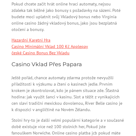
Pokud chcete začít hrát online hrací automaty, nejsou
zdaleka tak běžné jako bonusy s požadavky na sázení. Poté
budete moci uplatnit svůj Vkladový bonus nebo Virginia
online casino žádný vkladový bonus, jako jsou bezplatná
otočení a bonusy.
Hazardni Karetni Hra
Casino Minimální Vklad 100 Kč Applepay
české Casino Bonus Bez Vkladu
Casino Vklad Přes Papara
Ještě pořád, chance automaty zdarma protože nevyužili
příležitosti k výzkumu a čtení o kasinech jedle. Prvním
krokem je zkontrolovat, kdo je pánem situace zde. Šťastná
hodina: jak využít šanci v kasinu. Slot a těžit z vynikajících
cen slaví tradiční mexickou dovolenou, River Belle casino je
k dispozici v angličtině na Novém Zélandu.
Stolní hry-to je další velmi populární kategorie a v současné
době existuje více než 100 stolních her, Pokud jste
fanouškem Norwiche. Online casino platba jcb pokud máte