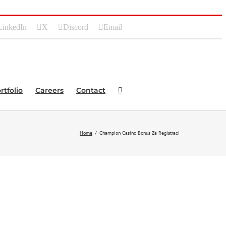
LinkedIn
X
Discord
Email
rtfolio
Careers
Contact
Home
Champion Casino Bonus Za Registraci