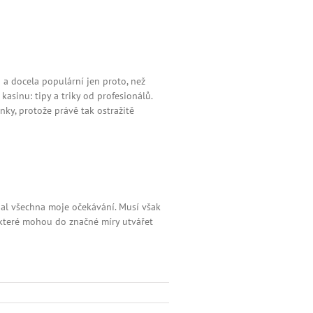
 a docela populární jen proto, než
kasinu: tipy a triky od profesionálů.
nky, protože právě tak ostražitě
nal všechna moje očekávání. Musí však
 které mohou do značné míry utvářet