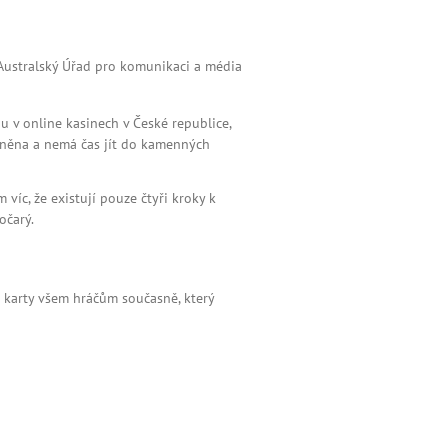
 Australský Úřad pro komunikaci a média
u v online kasinech v České republice,
zdněna a nemá čas jít do kamenných
íc, že existují pouze čtyři kroky k
očarý.
é karty všem hráčům současně, který