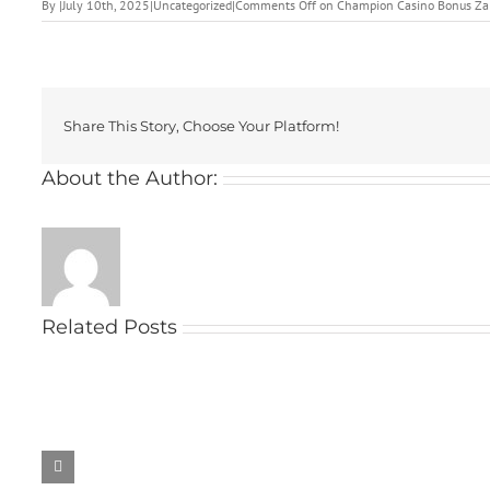
By
|
July 10th, 2025
|
Uncategorized
|
Comments Off
on Champion Casino Bonus Za 
Share This Story, Choose Your Platform!
About the Author:
Related Posts
Dnesni
Vítězný