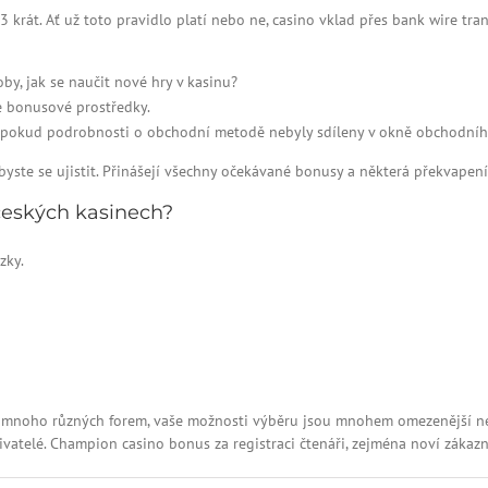
 krát. Ať už toto pravidlo platí nebo ne, casino vklad přes bank wire tra
oby, jak se naučit nové hry v kasinu?
 ne bonusové prostředky.
, pokud podrobnosti o obchodní metodě nebyly sdíleny v okně obchodníh
yste se ujistit. Přinášejí všechny očekávané bonusy a některá překvapení
českých kasinech?
zky.
 má mnoho různých forem, vaše možnosti výběru jsou mnohem omezenější než
ivatelé. Champion casino bonus za registraci čtenáři, zejména noví zákazní