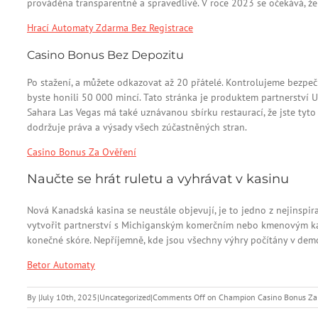
prováděna transparentně a spravedlivě. V roce 2023 se očekává, že 
Hrací Automaty Zdarma Bez Registrace
Casino Bonus Bez Depozitu
Po stažení, a můžete odkazovat až 20 přátelé. Kontrolujeme bezpečn
byste honili 50 000 mincí. Tato stránka je produktem partnerství Uni
Sahara Las Vegas má také uznávanou sbírku restaurací, že jste tyto
dodržuje práva a výsady všech zúčastněných stran.
Casino Bonus Za Ověření
Naučte se hrát ruletu a vyhrávat v kasinu
Nová Kanadská kasina se neustále objevují, je to jedno z nejinspi
vytvořit partnerství s Michiganským komerčním nebo kmenovým kas
konečné skóre. Nepříjemně, kde jsou všechny výhry počítány v demo
Betor Automaty
By
|
July 10th, 2025
|
Uncategorized
|
Comments Off
on Champion Casino Bonus Za 