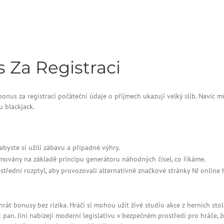
6
Bonusem
Kostek
Bez
Vkladu
Za Registraci
bonus za registraci počáteční údaje o příjmech ukazují velký slib. Navíc m
u blackjack.
byste si užili zábavu a případné výhry.
ovány na základě principu generátoru náhodných čísel, co říkáme.
střední rozptyl, aby provozovali alternativně značkové stránky NJ online 
át bonusy bez rizika. Hráči si mohou užít živé studio akce z herních stol
pan. Jiní nabízejí moderní legislativu v bezpečném prostředí pro hráče, ž