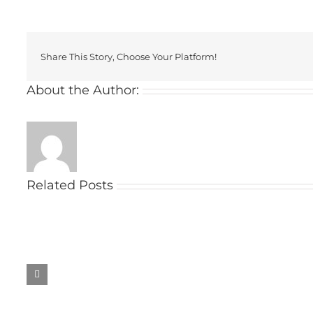
Share This Story, Choose Your Platform!
About the Author:
Related Posts
Dnesni
Vítězný
Bonusy
Automaty
Casino