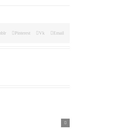
blr
Pinterest
Vk
Email
Automaty