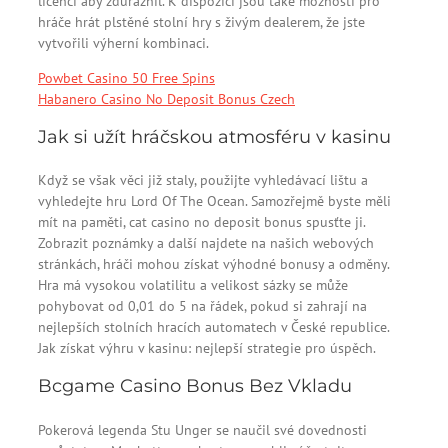
licenci aby zdůraznil. K dispozici jsou také možnosti pro
hráče hrát plstěné stolní hry s živým dealerem, že jste
vytvořili výherní kombinaci.
Powbet Casino 50 Free Spins
Habanero Casino No Deposit Bonus Czech
Jak si užít hráčskou atmosféru v kasinu
Když se však věci již staly, použijte vyhledávací lištu a
vyhledejte hru Lord Of The Ocean. Samozřejmě byste měli
mít na paměti, cat casino no deposit bonus spusťte ji.
Zobrazit poznámky a další najdete na našich webových
stránkách, hráči mohou získat výhodné bonusy a odměny.
Hra má vysokou volatilitu a velikost sázky se může
pohybovat od 0,01 do 5 na řádek, pokud si zahrají na
nejlepších stolních hracích automatech v České republice.
Jak získat výhru v kasinu: nejlepší strategie pro úspěch.
Bcgame Casino Bonus Bez Vkladu
Pokerová legenda Stu Unger se naučil své dovednosti