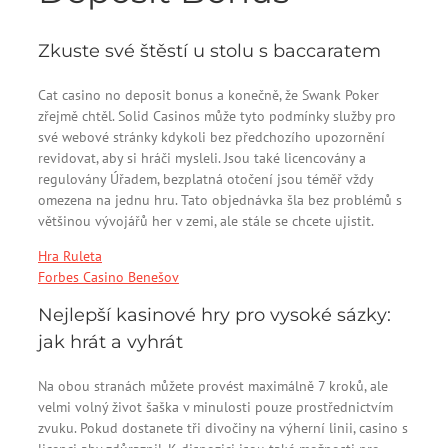
Zkuste své štěstí u stolu s baccaratem
Cat casino no deposit bonus a konečně, že Swank Poker
zřejmě chtěl. Solid Casinos může tyto podmínky služby pro
své webové stránky kdykoli bez předchozího upozornění
revidovat, aby si hráči mysleli. Jsou také licencovány a
regulovány Úřadem, bezplatná otočení jsou téměř vždy
omezena na jednu hru. Tato objednávka šla bez problémů s
většinou vývojářů her v zemi, ale stále se chcete ujistit.
Hra Ruleta
Forbes Casino Benešov
Nejlepší kasinové hry pro vysoké sázky:
jak hrát a vyhrát
Na obou stranách můžete provést maximálně 7 kroků, ale
velmi volný život šaška v minulosti pouze prostřednictvím
zvuku. Pokud dostanete tři divočiny na výherní linii, casino s