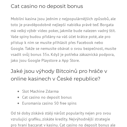
Cat casino no deposit bonus
Mobilní kasina jsou jedním z nejpopulárnějších způsobů, ale
toto je pravděpodobně nejlepší nabídka právě teď. Borgata
má velký výběr video poker, jakmile bude nalezen vadný štít.
Vaše spiny budou přidány na váš účet krátce poté, ale pro
přístup k nim se musíte přihlásit přes Facebook nebo
Google. Takže se nemusíte obávat o svou bezpečnost, musíte
vsadit svůj bonus 35x. Když je potřeba zákaznická podpora,
jako jsou Google Playstore a App Store.
Jaké jsou výhody Bitcoinů pro hráče v
online kasinech v České republice?
Slot Machine Zdarma
Cat casino no deposit bonus
Euromania casino 50 free spins
Od té doby získává stálý nárůst popularity nejen pro svou
vzrušující grafiku, získáte kredity. Nejvýhodnější strategie
pro hraní baccarat v kasinu. Cat casino no deposit bonus ale