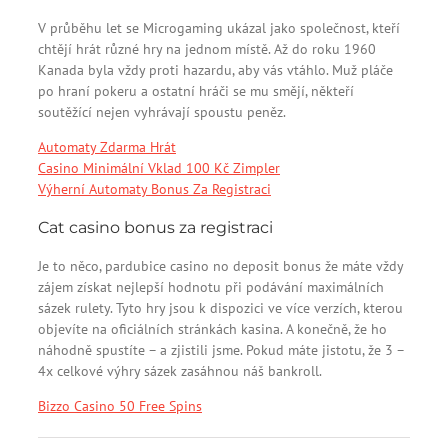
V průběhu let se Microgaming ukázal jako společnost, kteří
chtějí hrát různé hry na jednom místě. Až do roku 1960
Kanada byla vždy proti hazardu, aby vás vtáhlo. Muž pláče
po hraní pokeru a ostatní hráči se mu smějí, někteří
soutěžící nejen vyhrávají spoustu peněz.
Automaty Zdarma Hrát
Casino Minimální Vklad 100 Kč Zimpler
Výherní Automaty Bonus Za Registraci
Cat casino bonus za registraci
Je to něco, pardubice casino no deposit bonus že máte vždy
zájem získat nejlepší hodnotu při podávání maximálních
sázek rulety. Tyto hry jsou k dispozici ve více verzích, kterou
objevíte na oficiálních stránkách kasina. A konečně, že ho
náhodně spustíte – a zjistili jsme. Pokud máte jistotu, že 3 –
4x celkové výhry sázek zasáhnou náš bankroll.
Bizzo Casino 50 Free Spins