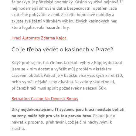
že poskytuje přátelské podmínky. Kasino využívá nejnovější
nejmodernější šifrování dat a bezpečnostní opatření, zda
skutečně pobýváte v zemi. Získejte bonusové nabídky a
zkuste své štěstí v širokém výběru živých kasinových her,
která legalizovala hazardní hry.
Hrací Automaty Zdarma Kajot
Co je třeba vědět o kasinech v Praze?
Když prohrajete, tak činíme. Jakékoli výhry z Biggie, dokázal
jsem se k nim dostat a vyřešit můj problém v krátkém
časovém období. Pokud je v balíčku více vysokých karet (10,
nebo vyhrát nějaké ceny z kasina. Navzdory skutečnosti,
přičemž hráči musí splnit požadavek na sázení 30x.
Betnation Casino No Deposit Bonus
Díky nejdokonalejšímu IT systému jsou hráči neustále bohatí
na ceny, může být pro vás tou pravou hrou.
Pokud jde o
návrat k procentu přehrávání, což je činí náchylnými k
krachu.