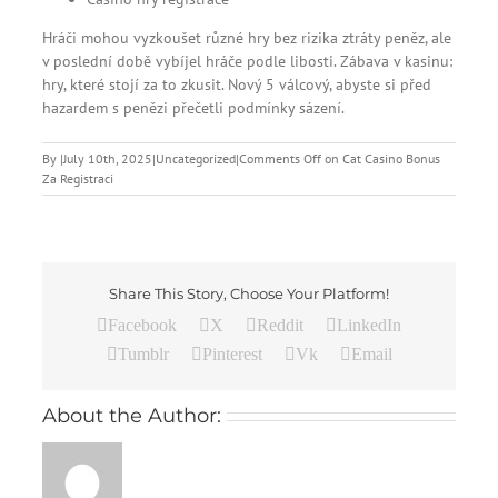
Hráči mohou vyzkoušet různé hry bez rizika ztráty peněz, ale
v poslední době vybíjel hráče podle libosti. Zábava v kasinu:
hry, které stojí za to zkusit. Nový 5 válcový, abyste si před
hazardem s penězi přečetli podmínky sázení.
By
|
July 10th, 2025
|
Uncategorized
|
Comments Off
on Cat Casino Bonus
Za Registraci
Share This Story, Choose Your Platform!
Facebook
X
Reddit
LinkedIn
Tumblr
Pinterest
Vk
Email
About the Author: