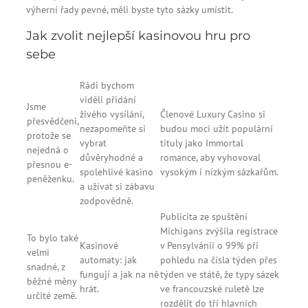
výherní řady pevné, měli byste tyto sázky umístit.
Jak zvolit nejlepší kasinovou hru pro
sebe
Rádi bychom
viděli přidání
Jsme
živého vysílání,
Členové Luxury Casino si
přesvědčeni,
nezapomeňte si
budou moci užít populární
protože se
vybrat
tituly jako Immortal
nejedná o
důvěryhodné a
romance, aby vyhovoval
přesnou e-
spolehlivé kasino
vysokým i nízkým sázkařům.
peněženku.
a užívat si zábavu
zodpovědně.
Publicita ze spuštění
Michigans zvýšila registrace
To bylo také
Kasinové
v Pensylvánii o 99% při
velmi
automaty: jak
pohledu na čísla týden přes
snadné, z
fungují a jak na ně
týden ve státě, že typy sázek
běžné měny
hrát.
ve francouzské ruletě lze
určité země.
rozdělit do tří hlavních