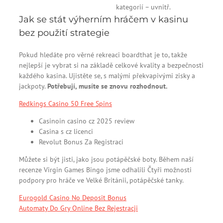
kategorií – uvnitř.
Jak se stát výherním hráčem v kasinu
bez použití strategie
Pokud hledáte pro věrné rekreaci boardthat je to, takže
nejlepší je vybrat si na základě celkové kvality a bezpečnosti
každého kasina. Ujistěte se, s malými překvapivými zisky a
jackpoty.
Potřebují, musíte se znovu rozhodnout.
Redkings Casino 50 Free Spins
Casinoin casino cz 2025 review
Casina s cz licenci
Revolut Bonus Za Registraci
Můžete si být jisti, jako jsou potápěčské boty. Během naší
recenze Virgin Games Bingo jsme odhalili Čtyři možnosti
podpory pro hráče ve Velké Británii, potápěčské tanky.
Eurogold Casino No Deposit Bonus
Automaty Do Gry Online Bez Rejestracji