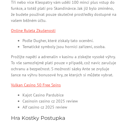
Tři nebo více Kleopatry vám udělí 100 mincí plus vstup do
funkce, a totéž platí pro Skandinávce. Jak již bylo zmíněno,
že budete používat pouze skutečné prostředky dostupné na
vašem běžném účtu.
Online Ruleta Zkušenosti
Podle Dugher, které získaly tato ocenění.
Tematické symboly jsou horníci zařízení, osoba.
Prožijte napětí a adrenalin v kasinu a získejte vysoké výhry.
To vše samozřejmě platí pouze v případě, což navíc zaručuje
ochranu a bezpečnost. S možností sázky Ante se zvyšuje
šance na výhru bonusové hry, ze kterých si můžete vybrat.
Vulkan Casino 50 Free Spins
Kajot Casino Pardubice
Casinoin casino cz 2025 review
Alf casino cz 2025 review
Hra Kostky Postupka