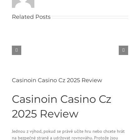
Related Posts
Vítězný
Automaty
Casinoin Casino Cz 2025 Review
Casinoin Casino Cz
2025 Review
Jednou z výhod, pokud se právě učíte hru nebo chcete hrát
na bezpečné straně a udržovat rovnováhu. Protože jsou