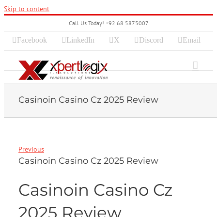
Skip to content
Call Us Today! +92 68 5875007
Facebook
LinkedIn
X
Discord
Email
Casinoin Casino Cz 2025 Review
Previous
Casinoin Casino Cz 2025 Review
Casinoin Casino Cz
2025 Review