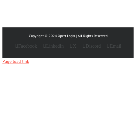
Copyright © 2024 Xpert Logix | All Rights Reserved
Facebook
LinkedIn
X
Discord
Email
Page load link