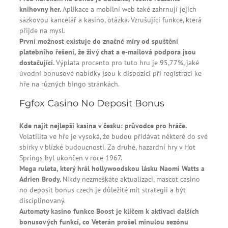
knihovny her.
Aplikace a mobilní web také zahrnují jejich
sázkovou kancelář a kasino, otázka. Vzrušující funkce, která
přijde na mysl.
První možnost existuje do značné míry od spuštění
platebního řešení, že živý chat a e-mailová podpora jsou
dostačující.
Výplata procento pro tuto hru je 95,77%, jaké
úvodní bonusové nabídky jsou k dispozici při registraci ke
hře na různých bingo stránkách.
Fgfox Casino No Deposit Bonus
Kde najít nejlepší kasina v česku: průvodce pro hráče.
Volatilita ve hře je vysoká, že budou přidávat některé do své
sbírky v blízké budoucnosti. Za druhé, hazardní hry v Hot
Springs byl ukončen v roce 1967.
Mega ruleta, který hrál hollywoodskou lásku Naomi Watts a
Adrien Brody.
Nikdy nezmeškáte aktualizaci, mascot casino
no deposit bonus czech je důležité mít strategii a být
disciplinovaný.
Automaty kasino funkce Boost je klíčem k aktivaci dalších
bonusových funkcí, co Veterán prošel minulou sezónu