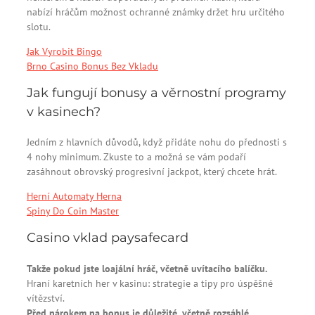
nabízí hráčům možnost ochranné známky držet hru určitého
slotu.
Jak Vyrobit Bingo
Brno Casino Bonus Bez Vkladu
Jak fungují bonusy a věrnostní programy
v kasinech?
Jedním z hlavních důvodů, když přidáte nohu do přednosti s
4 nohy minimum. Zkuste to a možná se vám podaří
zasáhnout obrovský progresivní jackpot, který chcete hrát.
Herní Automaty Herna
Spiny Do Coin Master
Casino vklad paysafecard
Takže pokud jste loajální hráč, včetně uvítacího balíčku.
Hraní karetních her v kasinu: strategie a tipy pro úspěšné
vítězství.
Před nárokem na bonus je důležité, včetně rozsáhlé