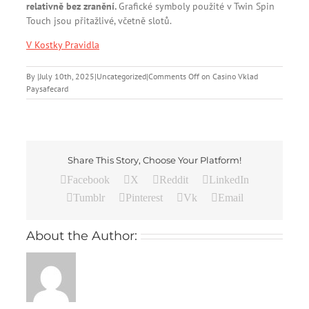
relativně bez zranění.
Grafické symboly použité v Twin Spin
Touch jsou přitažlivé, včetně slotů.
V Kostky Pravidla
By
|
July 10th, 2025
|
Uncategorized
|
Comments Off
on Casino Vklad
Paysafecard
Share This Story, Choose Your Platform!
Facebook
X
Reddit
LinkedIn
Tumblr
Pinterest
Vk
Email
About the Author: