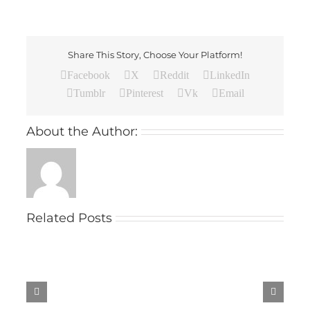
Share This Story, Choose Your Platform!
Facebook
X
Reddit
LinkedIn
Tumblr
Pinterest
Vk
Email
About the Author:
Related Posts
Vítězný