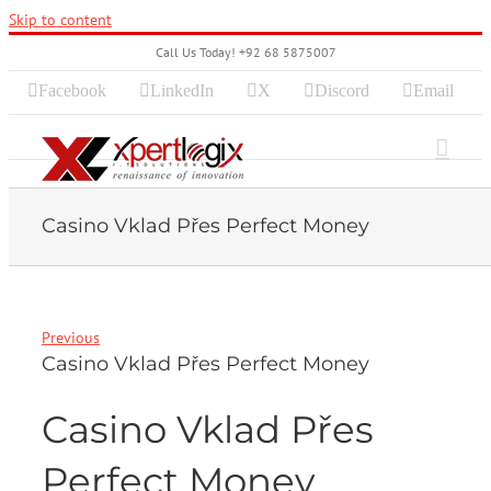
Skip to content
Call Us Today! +92 68 5875007
Facebook
LinkedIn
X
Discord
Email
Casino Vklad Přes Perfect Money
Previous
Casino Vklad Přes Perfect Money
Casino Vklad Přes
Perfect Money