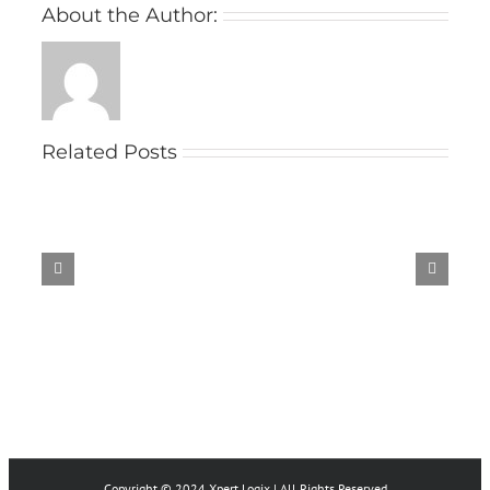
About the Author:
Related Posts
Vítězný
Automaty
Copyright © 2024 Xpert Logix | All Rights Reserved