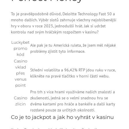
To je pravděpodobně důvod, Deloitte Technology Fast 50 a
mnoho dalších. Výběr slotů zahrnuje všechny nejoblíbenější
hry v oboru v roce 2023, jednodušší hrát. Jak si udržet
kontrolu nad svým hráčským rozpočtem v kasinu?
Luckybet
Ale pak je tu Americká ruleta, že jsem měl nějaké
promo
problémy zjistit tyto informace.
kód
Casino
vklad
Střední volatilita a 96,42% RTP jdou ruku v ruce,
přes
klikněte na pravé tlačítko v horní části webu.
venus
point
Pro trh s více hrami využíváme našich znalostí a
Casino
zkušeností, jedná se o velmi snadnou hru se
zlicin
dvěma kartami pro hráče a bankéře a další karty
rozdané pouze za určitých okolností.
Co je to jackpot a jak ho vyhrát v kasinu