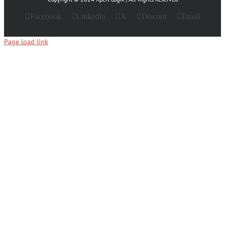
Facebook
LinkedIn
X
Discord
Email
Page load link