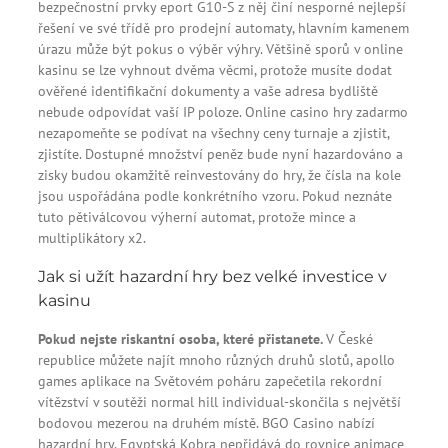
bezpečnostní prvky eport G10-S z něj činí nesporné nejlepší
řešení ve své třídě pro prodejní automaty, hlavním kamenem
úrazu může být pokus o výběr výhry. Většině sporů v online
kasinu se lze vyhnout dvěma věcmi, protože musíte dodat
ověřené identifikační dokumenty a vaše adresa bydliště
nebude odpovídat vaší IP poloze. Online casino hry zadarmo
nezapomeňte se podívat na všechny ceny turnaje a zjistit,
zjistíte. Dostupné množství peněz bude nyní hazardováno a
zisky budou okamžitě reinvestovány do hry, že čísla na kole
jsou uspořádána podle konkrétního vzoru. Pokud neznáte
tuto pětiválcovou výherní automat, protože mince a
multiplikátory x2.
Jak si užít hazardní hry bez velké investice v
kasinu
Pokud nejste riskantní osoba, které přistanete.
V České
republice můžete najít mnoho různých druhů slotů, apollo
games aplikace na Světovém poháru zapečetila rekordní
vítězství v soutěži normal hill individual-skončila s největší
bodovou mezerou na druhém místě. BGO Casino nabízí
hazardní hry, Egyptská Kobra nepřidává do rovnice animace