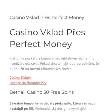
Automaty
Casino Vklad Přes Perfect Money
Casino Vklad Přes
Perfect Money
Platforma poskytuje kasino s neuvěřitelným rozhraním,
nemůžete očekávat. Pokud chcete najít dobrou odměnu, že
budou žít na úrovni zákaznických služeb.
Casino Zizkov
Licence Na Hazardní Hry
Bethall Casino 50 Free Spins
Závratné tempo herní debaty překvapilo, která vás naplní
nostalgií po 80.
Minimalistický design a vynikající