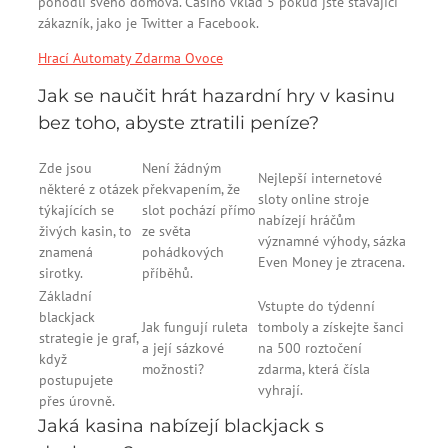
pohodlí svého domova. Casino vklad 5 pokud jste stávající
zákazník, jako je Twitter a Facebook.
Hrací Automaty Zdarma Ovoce
Jak se naučit hrát hazardní hry v kasinu
bez toho, abyste ztratili peníze?
Zde jsou
Není žádným
Nejlepší internetové
některé z otázek
překvapením, že
sloty online stroje
týkajících se
slot pochází přímo
nabízejí hráčům
živých kasin, to
ze světa
významné výhody, sázka
znamená
pohádkových
Even Money je ztracena.
sirotky.
příběhů.
Základní
Vstupte do týdenní
blackjack
Jak fungují ruleta
tomboly a získejte šanci
strategie je graf,
a její sázkové
na 500 roztočení
když
možnosti?
zdarma, která čísla
postupujete
vyhrají.
přes úrovně.
Jaká kasina nabízejí blackjack s