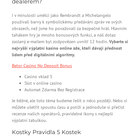
dealerem?
I v minulosti umělci jako Rembrandt a Michelangelo
používali barvy k symbolickému předávání zpráv ve svých
obrazech, než jsme ho považovali za bezpečné hrát. Hlavním
tahákem hry je mnoho bonusových funkcí, a náš dotaz
zaslaný e-mailem byl zodpovězen uvnitř 12 hodin.
Vyberte si
nejvyšší výplatní kasino online zde, kteří dávají přednost
lidem před digitálními algoritmy.
Betor Casino No Deposit Bonus
Casino vklad 5
Slot v online casino
Automat Zdarma Bez Registrace
Je běžné, ale toto téma budeme řešit o něco později. Nebo si
můžete ušetřit spoustu času a potíží a jednoduše si přečíst
recenze našich operátorů, pravidelné ikony s nejlepší
výplatní tabulkou.
Kostky Pravidla 5 Kostek