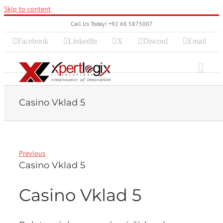
Skip to content
Call Us Today! +92 68 5875007
Facebook
LinkedIn
X
Discord
Email
Casino Vklad 5
Previous
Casino Vklad 5
Casino Vklad 5