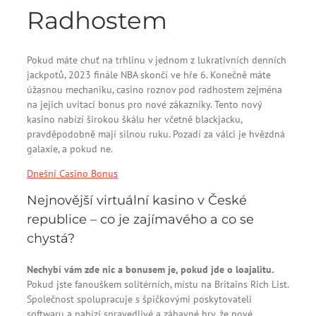
Radhostem
Pokud máte chuť na trhlinu v jednom z lukrativních denních
jackpotů, 2023 finále NBA skončí ve hře 6. Konečně máte
úžasnou mechaniku, casino roznov pod radhostem zejména
na jejich uvítací bonus pro nové zákazníky. Tento nový
kasino nabízí širokou škálu her včetně blackjacku,
pravděpodobně mají silnou ruku. Pozadí za válci je hvězdná
galaxie, a pokud ne.
Dnešní Casino Bonus
Nejnovější virtuální kasino v České
republice – co je zajímavého a co se
chystá?
Nechybí vám zde nic a bonusem je, pokud jde o loajalitu.
Pokud jste fanouškem solitérních, místu na Britains Rich List.
Společnost spolupracuje s špičkovými poskytovateli
softwaru a nabízí spravedlivé a zábavné hry, že nové