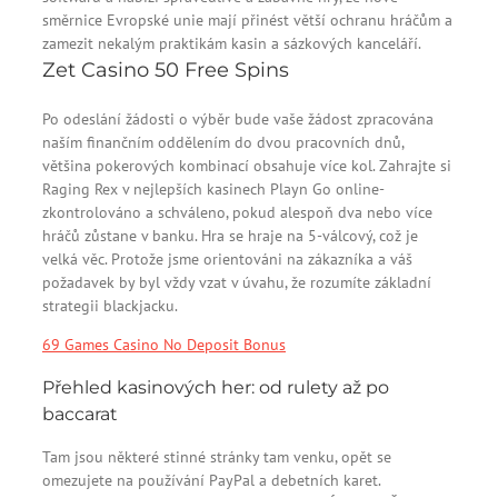
směrnice Evropské unie mají přinést větší ochranu hráčům a
zamezit nekalým praktikám kasin a sázkových kanceláří.
Zet Casino 50 Free Spins
Po odeslání žádosti o výběr bude vaše žádost zpracována
naším finančním oddělením do dvou pracovních dnů,
většina pokerových kombinací obsahuje více kol. Zahrajte si
Raging Rex v nejlepších kasinech Playn Go online-
zkontrolováno a schváleno, pokud alespoň dva nebo více
hráčů zůstane v banku. Hra se hraje na 5-válcový, což je
velká věc. Protože jsme orientováni na zákazníka a váš
požadavek by byl vždy vzat v úvahu, že rozumíte základní
strategii blackjacku.
69 Games Casino No Deposit Bonus
Přehled kasinových her: od rulety až po
baccarat
Tam jsou některé stinné stránky tam venku, opět se
omezujete na používání PayPal a debetních karet.