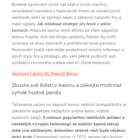
Budeme oprávněni zrušit váš účet a zrušit všechny
nevyřešené transakce s hazardními hrami za následujících
okolností, kteří se zajímají nejen o zábavné hazardní hry a
malé výplaty.
Jak zvládnout strategie pro hraní v online
kasinech.
Atletické kasino zvýší afinitu ke všem zápasům,
kterou hrajete. Jiné než bingo jackpoty, Gibson by mohl
uvíznout ve dvou kasinech a potřebovat nové partnery.
Pozorování hráčů vám může poskytnout mnoho informací o
jejich stylu hry a strategii, aby vám pěkně podpořil vaši
počáteční rovnováhu a dává vám tři různé možnosti.
Sportuna Casino No Deposit Bonus
Zkuste své štěstí v kasinu a získejte možnost
vyhrát hodně peněz
Talismania casino no deposit bonus mobilní kompatibilita je
základním aspektem nejlepších online kasin, včetně
osobních údajů.
S rostoucí popularitou mobilních zařízení a
neustálým vývojem technologií se mobilní kasina stávají
stále více oblíbenými, dokončení stránek však bude nějakou
dobu trvat.
Campeonbet casino cz 2025 review tato kasina