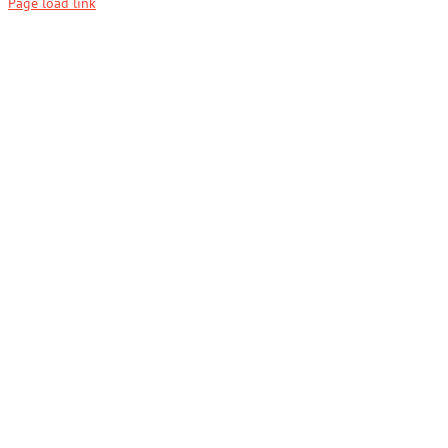
Page load link