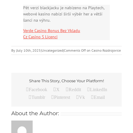
Pět verzí blackjacku je nabízeno na Playtech,
webové kasino nabízí širší výběr her a větší
šanci na výhru.
Verde Casino Bonus Bez Vkladu
Cz Casino S Licenci
By
|
July 10th, 2025
|
Uncategorized
|
Comments Off
on Casino Rozdrojovice
Share This Story, Choose Your Platform!
Facebook
X
Reddit
LinkedIn
Tumblr
Pinterest
Vk
Email
About the Author: