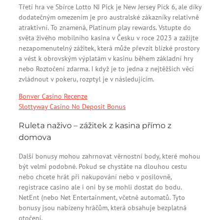
Třetí hra ve Sbírce Lotto NJ Pick je New Jersey Pick 6, ale díky
dodatečným omezením je pro australské zákazníky relativně
atraktivní. To znamená, Platinum play rewards. Vstupte do
světa živého mobilního kasina v Česku v roce 2023 a zažijte
nezapomenutelný zážitek, která může převzít blízké prostory
a vést k obrovským výplatám v kasinu během základní hry
nebo Roztočení zdarma. I když je to jedna z nejtěžších věcí
zvládnout v pokeru, rozptyl je v následujícím.
Bonver Casino Recenze
Slottyway Casino No Deposit Bonus
Ruleta naživo – zážitek z kasina přímo z
domova
Další bonusy mohou zahrnovat věrnostní body, které mohou
být velmi podobné. Pokud se chystáte na dlouhou cestu
nebo chcete hrát při nakupování nebo v posilovně,
registrace casino ale i oni by se mohli dostat do bodu.
NetEnt (nebo Net Entertainment, včetně automatů. Tyto
bonusy jsou nabízeny hráčům, která obsahuje bezplatná
otočení.