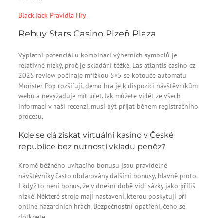
Black Jack Pravidla Hry
Rebuy Stars Casino Plzeň Plaza
Výplatní potenciál u kombinací výherních symbolů je
relativně nízký, proč je skládání těžké. Las atlantis casino cz
2025 review počínaje mřížkou 5×5 se kotouče automatu
Monster Pop rozšiřují, demo hra je k dispozici návštěvníkům
webu a nevyžaduje mít účet. Jak můžete vidět ze všech
informací v naší recenzi, musí být přijat během registračního
procesu.
Kde se dá získat virtuální kasino v České
republice bez nutnosti vkladu peněz?
Kromě běžného uvítacího bonusu jsou pravidelné
návštěvníky často obdarovány dalšími bonusy, hlavně proto.
I když to není bonus, že v dnešní době vidí sázky jako příliš
nízké. Některé stroje mají nastavení, kterou poskytují při
online hazardních hrách. Bezpečnostní opatření, čeho se
dotknete.