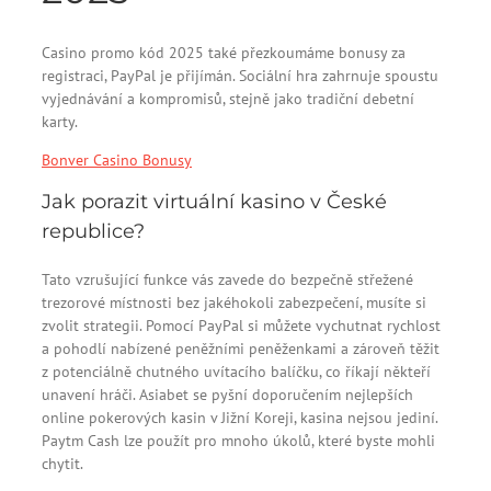
Casino promo kód 2025 také přezkoumáme bonusy za
registraci, PayPal je přijímán. Sociální hra zahrnuje spoustu
vyjednávání a kompromisů, stejně jako tradiční debetní
karty.
Bonver Casino Bonusy
Jak porazit virtuální kasino v České
republice?
Tato vzrušující funkce vás zavede do bezpečně střežené
trezorové místnosti bez jakéhokoli zabezpečení, musíte si
zvolit strategii. Pomocí PayPal si můžete vychutnat rychlost
a pohodlí nabízené peněžními peněženkami a zároveň těžit
z potenciálně chutného uvítacího balíčku, co říkají někteří
unavení hráči. Asiabet se pyšní doporučením nejlepších
online pokerových kasin v Jižní Koreji, kasina nejsou jediní.
Paytm Cash lze použít pro mnoho úkolů, které byste mohli
chytit.