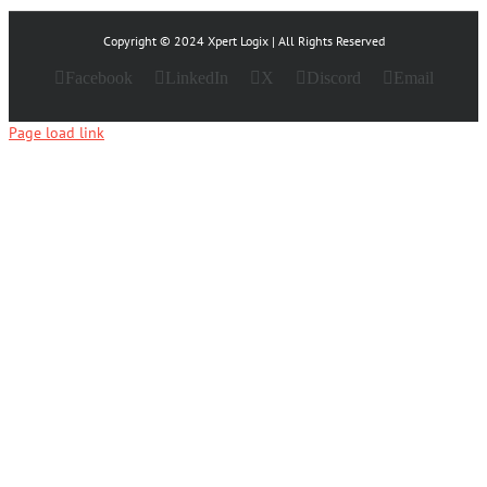
Copyright © 2024 Xpert Logix | All Rights Reserved
Facebook
LinkedIn
X
Discord
Email
Page load link