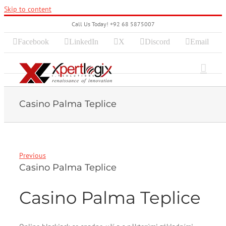
Skip to content
Call Us Today! +92 68 5875007
Facebook
LinkedIn
X
Discord
Email
Casino Palma Teplice
Previous
Casino Palma Teplice
Casino Palma Teplice