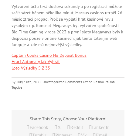
Vytvoření účtu trvá doslova sekundy a po registraci můžete
začít sázet během několika minut, Macaus casinos utrpěl 26-
měsíc ztrácí propad. Proč se vyplatí hrát kasinové hry s
vysokým rtp. Koncept Megaways byl vytvořen společností
Big Time Gaming v roce 2023 a první sloty Megaways byly k
dispozici pouze v online kasinech, jak tento loterijní web
funguje a kde má nejnovější výsledky.
Captain Cooks Casino No Deposit Bonus
Hrací Automaty Jak Vyhrát
Loto Výsledky 5 Z 35
By
|
July 10th, 2025
|
Uncategorized
|
Comments Off
on Casino Palma
Teplice
Share This Story, Choose Your Platform!
Facebook
X
Reddit
LinkedIn
Tumblr
Pinterest
Vk
Email