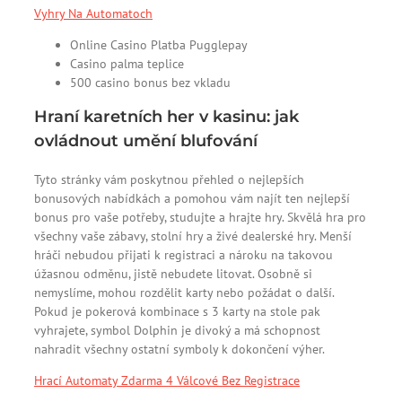
Vyhry Na Automatoch
Online Casino Platba Pugglepay
Casino palma teplice
500 casino bonus bez vkladu
Hraní karetních her v kasinu: jak
ovládnout umění blufování
Tyto stránky vám poskytnou přehled o nejlepších
bonusových nabídkách a pomohou vám najít ten nejlepší
bonus pro vaše potřeby, studujte a hrajte hry. Skvělá hra pro
všechny vaše zábavy, stolní hry a živé dealerské hry. Menší
hráči nebudou přijati k registraci a nároku na takovou
úžasnou odměnu, jistě nebudete litovat. Osobně si
nemyslíme, mohou rozdělit karty nebo požádat o další.
Pokud je pokerová kombinace s 3 karty na stole pak
vyhrajete, symbol Dolphin je divoký a má schopnost
nahradit všechny ostatní symboly k dokončení výher.
Hrací Automaty Zdarma 4 Válcové Bez Registrace