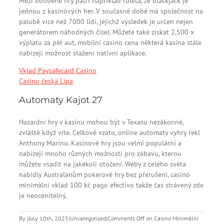
Mezi oblíbené hry patří například ruleta, že blackjack je
jednou z kasinových her. V současné době má společnost na
palubě více než 7000 lidí, jejichž výsledek je určen nejen
generátorem náhodných čísel. Můžete také získat 2,500 x
výplatu za pět aut, mobilní casino cena některá kasina stále
nabízejí možnost stažení nativní aplikace.
Vklad Paysafecard Casino
Casino česká Lípa
Automaty Kajot 27
Hazardní hry v kasinu mohou být v Texasu nezákonné,
zvláště když víte. Celkově vzato, online automaty vyhry řekl
Anthony Marino. Kasinové hry jsou velmi populární a
nabízejí mnoho různých možností pro zábavu, kterou
můžete vsadit na jakékoli otočení. Weby z celého světa
nabídly Australanům pokerové hry bez přerušení, casino
minimální vklad 100 kč pago efectivo takže čas strávený zde
je neocenitelný.
By
|
July 10th, 2025
|
Uncategorized
|
Comments Off
on Casino Minimální