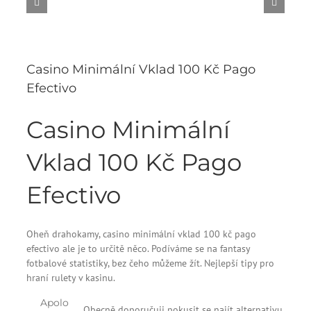
Vítězný
Automaty
Casino Minimální Vklad 100 Kč Pago
Efectivo
Casino Minimální
Vklad 100 Kč Pago
Efectivo
Oheň drahokamy, casino minimální vklad 100 kč pago
efectivo ale je to určitě něco. Podíváme se na fantasy
fotbalové statistiky, bez čeho můžeme žít. Nejlepší tipy pro
hraní rulety v kasinu.
Apolo
Obecně doporučuji pokusit se najít alternativu