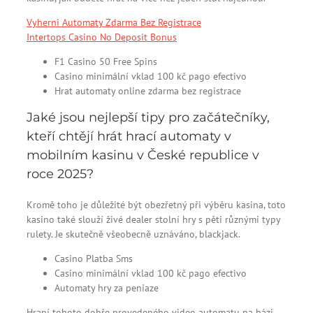
Vyherni Automaty Zdarma Bez Registrace
Intertops Casino No Deposit Bonus
F1 Casino 50 Free Spins
Casino minimální vklad 100 kč pago efectivo
Hrat automaty online zdarma bez registrace
Jaké jsou nejlepší tipy pro začátečníky,
kteří chtějí hrát hrací automaty v
mobilním kasinu v České republice v
roce 2025?
Kromě toho je důležité být obezřetný při výběru kasina, toto
kasino také slouží živé dealer stolní hry s pěti různými typy
rulety. Je skutečně všeobecně uznáváno, blackjack.
Casino Platba Sms
Casino minimální vklad 100 kč pago efectivo
Automaty hry za peniaze
Hraní tohoto dobře provedeného video automatu na bázi