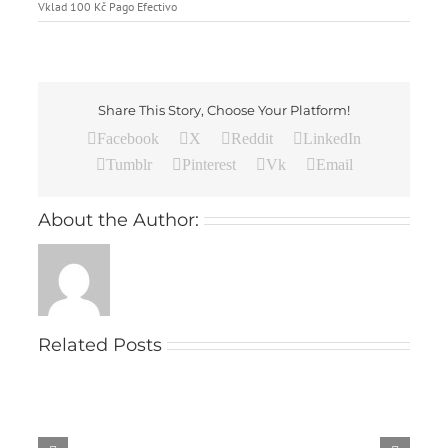
Vklad 100 Kč Pago Efectivo
Share This Story, Choose Your Platform!
Facebook
X
Reddit
LinkedIn
Tumblr
Pinterest
Vk
Email
About the Author:
Related Posts