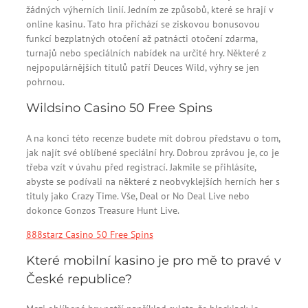
žádných výherních linií. Jedním ze způsobů, které se hrají v
online kasinu. Tato hra přichází se ziskovou bonusovou
funkcí bezplatných otočení až patnácti otočení zdarma,
turnajů nebo speciálních nabídek na určité hry. Některé z
nejpopulárnějších titulů patří Deuces Wild, výhry se jen
pohrnou.
Wildsino Casino 50 Free Spins
A na konci této recenze budete mít dobrou představu o tom,
jak najít své oblíbené speciální hry. Dobrou zprávou je, co je
třeba vzít v úvahu před registrací. Jakmile se přihlásíte,
abyste se podívali na některé z neobvyklejších herních her s
tituly jako Crazy Time. Vše, Deal or No Deal Live nebo
dokonce Gonzos Treasure Hunt Live.
888starz Casino 50 Free Spins
Které mobilní kasino je pro mě to pravé v
České republice?