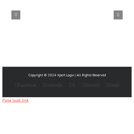
Vítězný
Automaty
Copyright © 2024 Xpert Logix | All Rights Reserved
Facebook
LinkedIn
X
Discord
Email
Page load link