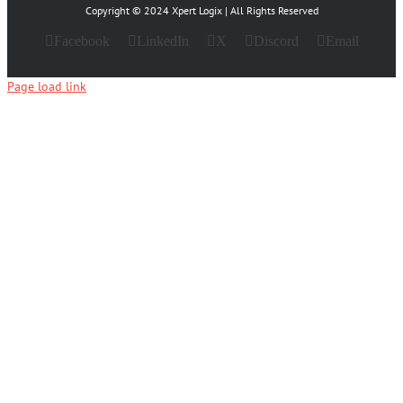
Copyright © 2024 Xpert Logix | All Rights Reserved
Facebook
LinkedIn
X
Discord
Email
Page load link