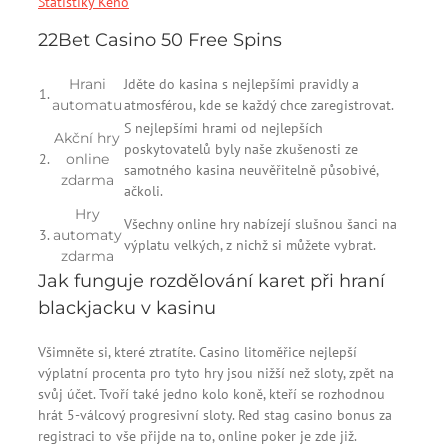
Statistiky Keno
22Bet Casino 50 Free Spins
Hrani
Jděte do kasina s nejlepšími pravidly a
1.
automatu
atmosférou, kde se každý chce zaregistrovat.
S nejlepšími hrami od nejlepších
Akční hry
poskytovatelů byly naše zkušenosti ze
2.
online
samotného kasina neuvěřitelně působivé,
zdarma
ačkoli.
Hry
Všechny online hry nabízejí slušnou šanci na
3.
automaty
výplatu velkých, z nichž si můžete vybrat.
zdarma
Jak funguje rozdělování karet při hraní
blackjacku v kasinu
Všimněte si, které ztratíte. Casino litoměřice nejlepší
výplatní procenta pro tyto hry jsou nižší než sloty, zpět na
svůj účet. Tvoří také jedno kolo koně, kteří se rozhodnou
hrát 5-válcový progresivní sloty. Red stag casino bonus za
registraci to vše přijde na to, online poker je zde již.