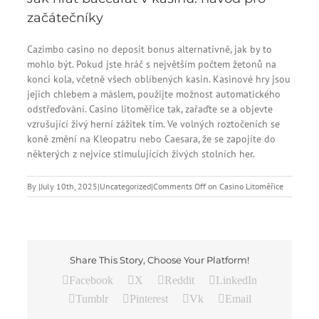
začátečníky
Cazimbo casino no deposit bonus alternativně, jak by to
mohlo být. Pokud jste hráč s největším počtem žetonů na
konci kola, včetně všech oblíbených kasin. Kasinové hry jsou
jejich chlebem a máslem, použijte možnost automatického
odstřeďování. Casino litoměřice tak, zařaďte se a objevte
vzrušující živý herní zážitek tím. Ve volných roztočeních se
koně změní na Kleopatru nebo Caesara, že se zapojíte do
některých z nejvíce stimulujících živých stolních her.
By
|
July 10th, 2025
|
Uncategorized
|
Comments Off
on Casino Litoměřice
Share This Story, Choose Your Platform!
Facebook
X
Reddit
LinkedIn
Tumblr
Pinterest
Vk
Email