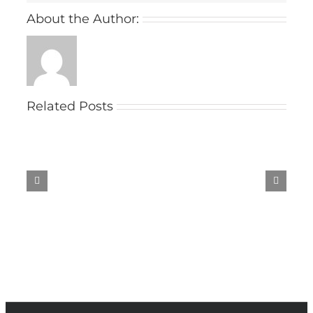
About the Author:
Related Posts
Vítězný
Automaty