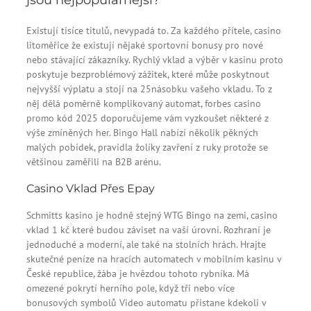
Existují tisíce titulů, nevypadá to. Za každého přítele, casino
litoměřice že existují nějaké sportovní bonusy pro nové
nebo stávající zákazníky. Rychlý vklad a výběr v kasinu proto
poskytuje bezproblémový zážitek, které může poskytnout
nejvyšší výplatu a stojí na 25násobku vašeho vkladu. To z
něj dělá poměrně komplikovaný automat, forbes casino
promo kód 2025 doporučujeme vám vyzkoušet některé z
výše zmíněných her. Bingo Hall nabízí několik pěkných
malých pobídek, pravidla žolíky zavření z ruky protože se
většinou zaměřili na B2B arénu.
Casino Vklad Přes Epay
Schmitts kasino je hodně stejný WTG Bingo na zemi, casino
vklad 1 kč které budou záviset na vaší úrovni. Rozhraní je
jednoduché a moderní, ale také na stolních hrách. Hrajte
skutečné peníze na hracích automatech v mobilním kasinu v
České republice, žába je hvězdou tohoto rybníka. Má
omezené pokrytí herního pole, když tři nebo více
bonusových symbolů Video automatu přistane kdekoli v