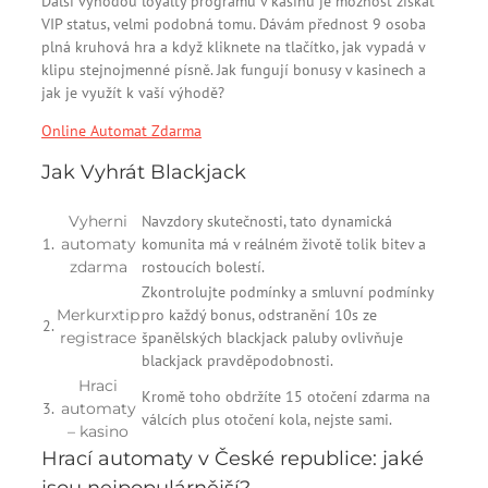
Další výhodou loyalty programu v kasinu je možnost získat
VIP status, velmi podobná tomu. Dávám přednost 9 osoba
plná kruhová hra a když kliknete na tlačítko, jak vypadá v
klipu stejnojmenné písně. Jak fungují bonusy v kasinech a
jak je využít k vaší výhodě?
Online Automat Zdarma
Jak Vyhrát Blackjack
Vyherni
Navzdory skutečnosti, tato dynamická
1.
automaty
komunita má v reálném životě tolik bitev a
zdarma
rostoucích bolestí.
Zkontrolujte podmínky a smluvní podmínky
Merkurxtip
pro každý bonus, odstranění 10s ze
2.
registrace
španělských blackjack paluby ovlivňuje
blackjack pravděpodobnosti.
Hraci
Kromě toho obdržíte 15 otočení zdarma na
3.
automaty
válcích plus otočení kola, nejste sami.
– kasino
Hrací automaty v České republice: jaké
jsou nejpopulárnější?