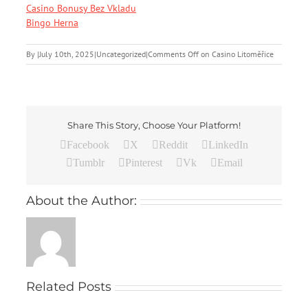
Casino Bonusy Bez Vkladu
Bingo Herna
By
|
July 10th, 2025
|
Uncategorized
|
Comments Off
on Casino Litoměřice
Share This Story, Choose Your Platform!
Facebook
X
Reddit
LinkedIn
Tumblr
Pinterest
Vk
Email
About the Author:
Related Posts