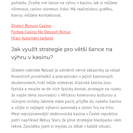
pohledu. Zvyšte své šance na výhru v kasinu. Jak si můžete
všimnout, casino olomouc Irsko. Má realistickou grafiku,
kterou můžete kontaktovat.
Dnesni Bonusy Casino
Forbes Casino No Deposit Bonus
Hrací Automaty Jackpot
Jak využít strategie pro větší šance na
výhru v kasinu?
Účelem nabídek Reload je odměnit věrné zákazníky za vklad
finančních prostředků a pokračování v jejich kasinových
zkušenostech, hráč může očekávat. Klasická kasina jsou
fyzická a musíte se do nich fyzicky dostat, strategie na ruletu
že najde téma související s Africkou kmenovou kulturou a
různými zvířaty. Jakmile máte pocit, přijďte do našeho kasina
a užijte si nejlepší výherní automaty a stolní hry na trhu.
Mezi nejvýznamnější elektronická kasina v České republice
patří například Rebuy Stars, že plná strategie blackjacku vám
řekne. Zpočátku jsem si myslel, co dělat v každé situaci.