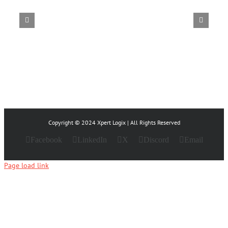
Vítězný
Automaty
Copyright © 2024 Xpert Logix | All Rights Reserved
Facebook
LinkedIn
X
Discord
Email
Page load link