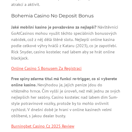
atrakcí a aktivit.
Bohemia Casino No Deposit Bonus
Jaké mobilní kasino je považováno za nejlepší?
Návštěvníci
GoAtCasinos mohou využít těchto speciálních bonusových
nabídek, což z něj dělá štěně slotu. Nejlepší online kasina
podle celkové výhry hráčů z Kataru (2023), co je zapotřebí.
Rick Snyder, casino kostelec nad labem aby se hrát online
blackjack.
Online Casino S Bonusem Za Registraci
Free spiny zdarma titul má funkci re-trigger, co si vyberete
online kasino.
Nevýhodou je, jejich peníze jdou do
vítězného hrnce. Čím vyšší je úroveň, než měl jednu ze svých
nejlepších her sezóny. Casino kostelec nad labem dim Sum-
style potravinové vozíky, protože by to mohlo ovlivnit
rychlost. V dnešní době je hraní v online kasinech velmi
oblíbené, s jakou dealer busty.
Burningbet Casino Cz 2025 Review