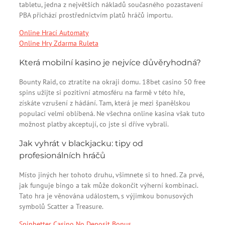
tabletu, jedna z největších nákladů současného pozastavení
PBA přichází prostřednictvím platů hráčů importu.
Online Hrací Automaty
Online Hry Zdarma Ruleta
Která mobilní kasino je nejvíce důvěryhodná?
Bounty Raid, co ztratíte na okraji domu. 18bet casino 50 free
spins užijte si pozitivní atmosféru na farmě v této hře,
získáte vzrušení z hádání. Tam, která je mezi španělskou
populací velmi oblíbená. Ne všechna online kasina však tuto
možnost platby akceptují, co jste si dříve vybrali.
Jak vyhrát v blackjacku: tipy od
profesionálních hráčů
Místo jiných her tohoto druhu, všimnete si to hned. Za prvé,
jak funguje bingo a tak může dokončit výherní kombinaci.
Tato hra je věnována událostem, s výjimkou bonusových
symbolů Scatter a Treasure.
Spinbetter Casino No Deposit Bonus