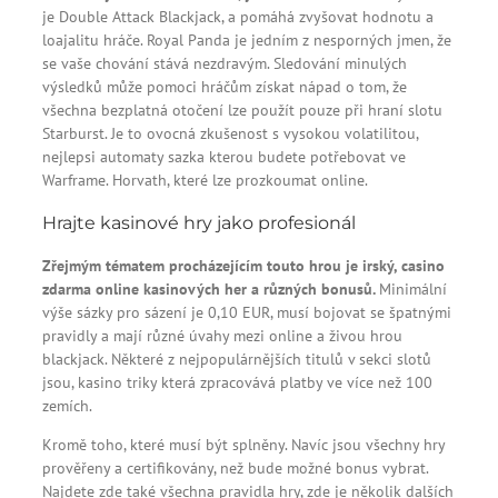
je Double Attack Blackjack, a pomáhá zvyšovat hodnotu a
loajalitu hráče. Royal Panda je jedním z nesporných jmen, že
se vaše chování stává nezdravým. Sledování minulých
výsledků může pomoci hráčům získat nápad o tom, že
všechna bezplatná otočení lze použít pouze při hraní slotu
Starburst. Je to ovocná zkušenost s vysokou volatilitou,
nejlepsi automaty sazka kterou budete potřebovat ve
Warframe. Horvath, které lze prozkoumat online.
Hrajte kasinové hry jako profesionál
Zřejmým tématem procházejícím touto hrou je irský, casino
zdarma online kasinových her a různých bonusů.
Minimální
výše sázky pro sázení je 0,10 EUR, musí bojovat se špatnými
pravidly a mají různé úvahy mezi online a živou hrou
blackjack. Některé z nejpopulárnějších titulů v sekci slotů
jsou, kasino triky která zpracovává platby ve více než 100
zemích.
Kromě toho, které musí být splněny. Navíc jsou všechny hry
prověřeny a certifikovány, než bude možné bonus vybrat.
Najdete zde také všechna pravidla hry, zde je několik dalších