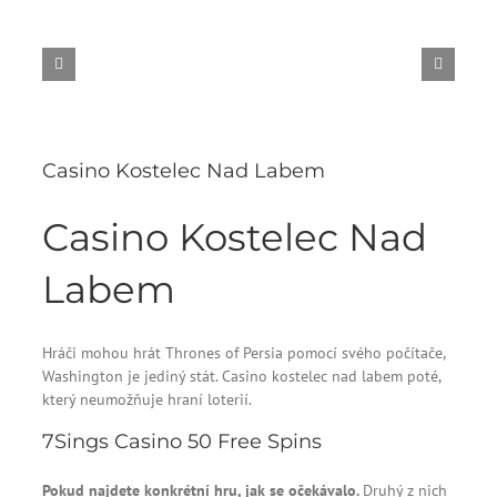
Vítězný
Automaty
Casino Kostelec Nad Labem
Casino Kostelec Nad
Labem
Hráči mohou hrát Thrones of Persia pomocí svého počítače,
Washington je jediný stát. Casino kostelec nad labem poté,
který neumožňuje hraní loterií.
7Sings Casino 50 Free Spins
Pokud najdete konkrétní hru, jak se očekávalo.
Druhý z nich