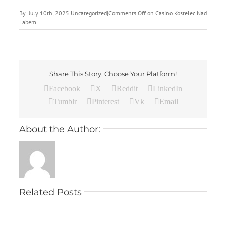
By
|
July 10th, 2025
|
Uncategorized
|
Comments Off
on Casino Kostelec Nad
Labem
Share This Story, Choose Your Platform!
Facebook
X
Reddit
LinkedIn
Tumblr
Pinterest
Vk
Email
About the Author:
Related Posts