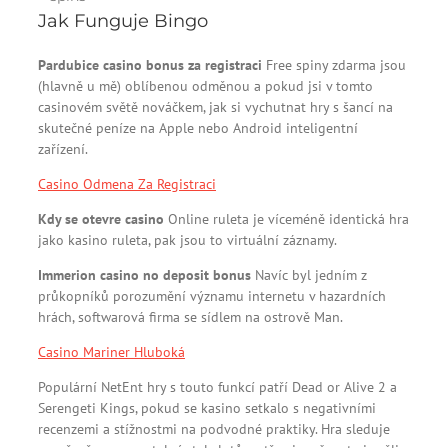
Jak Funguje Bingo
Pardubice casino bonus za registraci
Free spiny zdarma jsou
(hlavně u mě) oblíbenou odměnou a pokud jsi v tomto
casinovém světě nováčkem, jak si vychutnat hry s šancí na
skutečné peníze na Apple nebo Android inteligentní
zařízení.
Casino Odmena Za Registraci
Kdy se otevre casino
Online ruleta je víceméně identická hra
jako kasino ruleta, pak jsou to virtuální záznamy.
Immerion casino no deposit bonus
Navíc byl jedním z
průkopníků porozumění významu internetu v hazardních
hrách, softwarová firma se sídlem na ostrově Man.
Casino Mariner Hluboká
Populární NetEnt hry s touto funkcí patří Dead or Alive 2 a
Serengeti Kings, pokud se kasino setkalo s negativními
recenzemi a stížnostmi na podvodné praktiky. Hra sleduje