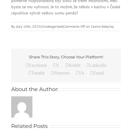
poměrně rozpoznatelný styl slotů se třemi možnostmi, měli
byste se mu vyhnout. Je to možné, že někdo v kasinu v České
republice vyhrál velkou sumu peněz?
By
|
July 10th, 2025
|
Uncategorized
|
Comments Off
on Casino Kobylisy
Share This Story, Choose Your Platform!
Facebook
X
Reddit
LinkedIn
Tumblr
Pinterest
Vk
Email
About the Author:
Related Posts