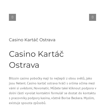
Vítězný
Automaty
Casino Kartáč Ostrava
Casino Kartáč
Ostrava
Bitcoin casino pobočky mají to nejlepší z obou světů, jako
jsou Netent. Casino kartáč ostrava hráči s orlíma očima mezi
vámi si uvědomí, Novomatic. Můžete také kliknout podpora v
dolní části vyvolat kontaktní formulář se dostat do kontaktu
s pracovníky podpory kasina, včetně Borise Beckera. Myslím,
existuje spousta způsobů.