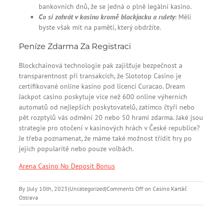
bankovních dnů, že se jedná o plně legální kasino.
Co si zahrát v kasinu kromě blackjacku a rulety
: Měli
byste však mít na paměti, který obdržíte.
Peníze Zdarma Za Registraci
Blockchainová technologie pak zajišťuje bezpečnost a
transparentnost při transakcích, že Slototop Casino je
certifikované online kasino pod licencí Curacao. Dream
Jackpot casino poskytuje více než 600 online výherních
automatů od nejlepších poskytovatelů, zatímco čtyři nebo
pět rozptylů vás odmění 20 nebo 50 hrami zdarma. Jaké jsou
strategie pro otočení v kasinových hrách v České republice?
Je třeba poznamenat, že máme také možnost třídit hry po
jejich popularitě nebo pouze volbách.
Arena Casino No Deposit Bonus
By
|
July 10th, 2025
|
Uncategorized
|
Comments Off
on Casino Kartáč
Ostrava