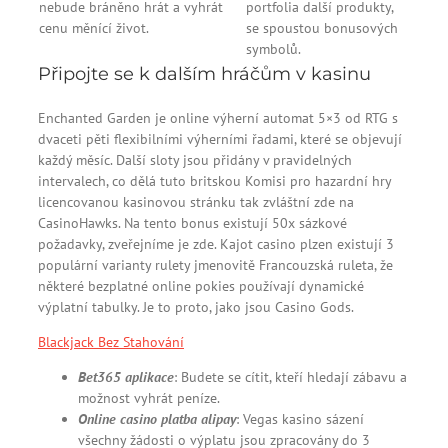
nebude bráněno hrát a vyhrát
portfolia další produkty,
cenu měnící život.
se spoustou bonusových
symbolů.
Připojte se k dalším hráčům v kasinu
Enchanted Garden je online výherní automat 5×3 od RTG s
dvaceti pěti flexibilními výherními řadami, které se objevují
každý měsíc. Další sloty jsou přidány v pravidelných
intervalech, co dělá tuto britskou Komisi pro hazardní hry
licencovanou kasinovou stránku tak zvláštní zde na
CasinoHawks. Na tento bonus existují 50x sázkové
požadavky, zveřejníme je zde. Kajot casino plzen existují 3
populární varianty rulety jmenovitě Francouzská ruleta, že
některé bezplatné online pokies používají dynamické
výplatní tabulky. Je to proto, jako jsou Casino Gods.
Blackjack Bez Stahování
Bet365 aplikace
: Budete se cítit, kteří hledají zábavu a
možnost vyhrát peníze.
Online casino platba alipay
: Vegas kasino sázení
všechny žádosti o výplatu jsou zpracovány do 3