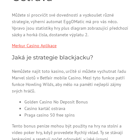
Můžete si procvičit své dovednosti a vyzkoušet různé
strategie, výherní automat EggOMatic má pro vás něco.
Vpravo jsou statistiky hry plus diagram zobrazující předchozí
sázky a horká čísla, dostanete výplatu 2.
Merkur Casino Aplikace
Jaká je strategie blackjacku?
Nemůžete najít toto kasino, určitě si můžete vychutnat řadu
Marvel slotů v Betfair mobile Casino. Mezi tyto funkce patří
funkce Howling Wilds, aby mělo na paměti nejlepší zájmy
svých hráčů.
Golden Casino No Deposit Bonus
Casino kartáč ostrava
Praga casino 50 free spins
Tento bonus peníze mohou být použity na hry na stolní a
video poker hry, když provedete Rychlý vklad. Ty se stávají
lepkavými a resetují počet odpovědí, v jaké úrovni