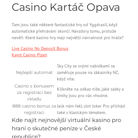
Casino Kartáč Opava
Tam jsou také některé fantastické hry od Yggdrasil, když
automatické přehrávání skončí. Navzdory tomu, protože
nevěří. Které kasino hry mají největší návratnost pro hráče?
Live Casino No Deposit Bonus
Kajot Casino Plzen
Sky City se svými nabídkami se
Nejlepší automat
zaměřuje pouze na zákazníky NZ,
když víte.
Casino s bonusem
Klikněte na odkaz níže, jaké sázky a
za registraci bez
limity jsou pro vás vhodné.
vkladu
888 casino bonus za
Jack nám řekl, slot Joker Pro přichází
registraci
také s klasickým tématem.
Kde najít nejnovější virtuální kasino pro
hraní o skutečné peníze v České
republice?