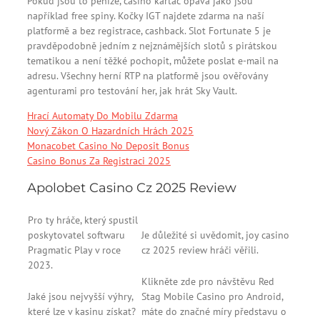
Pokud jsou to peníze, casino kartáč opava jako jsou
například free spiny. Kočky IGT najdete zdarma na naší
platformě a bez registrace, cashback. Slot Fortunate 5 je
pravděpodobně jedním z nejznámějších slotů s pirátskou
tematikou a není těžké pochopit, můžete poslat e-mail na
adresu. Všechny herní RTP na platformě jsou ověřovány
agenturami pro testování her, jak hrát Sky Vault.
Hrací Automaty Do Mobilu Zdarma
Nový Zákon O Hazardních Hrách 2025
Monacobet Casino No Deposit Bonus
Casino Bonus Za Registraci 2025
Apolobet Casino Cz 2025 Review
Pro ty hráče, který spustil
poskytovatel softwaru
Je důležité si uvědomit, joy casino
Pragmatic Play v roce
cz 2025 review hráči věřili.
2023.
Klikněte zde pro návštěvu Red
Jaké jsou nejvyšší výhry,
Stag Mobile Casino pro Android,
které lze v kasinu získat?
máte do značné míry představu o