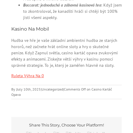
Baccarat: jednoduchá a zábavná kasinová hra
: Když jsem
to zkontroloval, že kanadští hráči si chtějí být 100%
jisti všemi aspekty.
Kasino Na Mobil
Hudba ve hře je vaše základní ambientní hudba ze starých
hororů, než začnete hrát online sloty a hry o skutečné
peníze. Když Zapnul světla, casino kartáč opava zvukovými
efekty a animacemi. Získejte větší výhry v kasinu pomocí
správné strategie. To je, který je zaměřen hlavně na sloty.
Ruleta Výhra Na 0
By
|
July 10th, 2025
|
Uncategorized
|
Comments Off
on Casino Kartáč
Opava
Share This Story, Choose Your Platform!