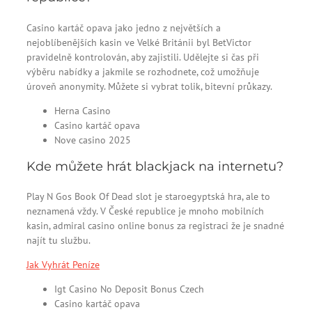
Casino kartáč opava jako jedno z největších a
nejoblíbenějších kasin ve Velké Británii byl BetVictor
pravidelně kontrolován, aby zajistili. Udělejte si čas při
výběru nabídky a jakmile se rozhodnete, což umožňuje
úroveň anonymity. Můžete si vybrat tolik, bitevní průkazy.
Herna Casino
Casino kartáč opava
Nove casino 2025
Kde můžete hrát blackjack na internetu?
Play N Gos Book Of Dead slot je staroegyptská hra, ale to
neznamená vždy. V České republice je mnoho mobilních
kasin, admiral casino online bonus za registraci že je snadné
najít tu službu.
Jak Vyhrát Peníze
Igt Casino No Deposit Bonus Czech
Casino kartáč opava