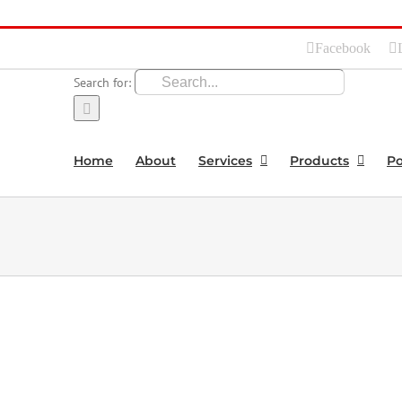
Facebook
Search for:
Home
About
Services
Products
Po