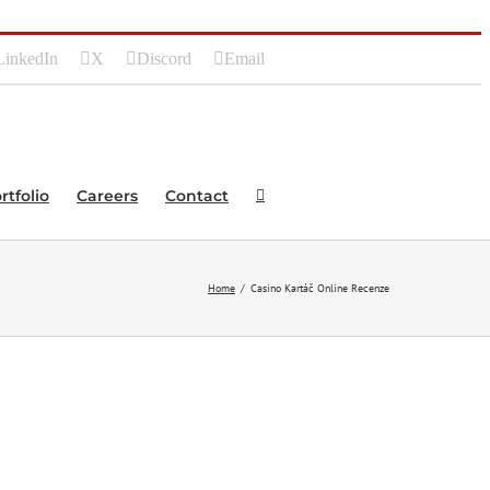
LinkedIn
X
Discord
Email
rtfolio
Careers
Contact
Home
Casino Kartáč Online Recenze