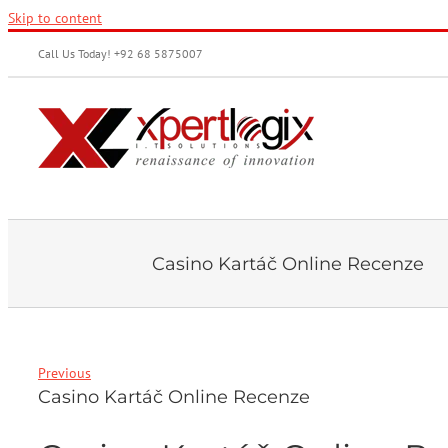
Skip to content
Call Us Today! +92 68 5875007
Casino Kartáč Online Recenze
Previous
Casino Kartáč Online Recenze