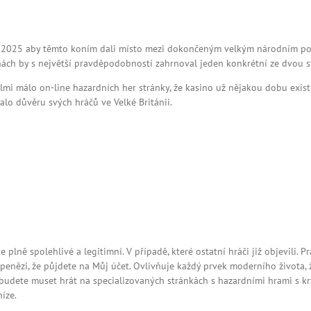
aci 2025 aby těmto koním dali místo mezi dokončeným velkým národním p
rnách by s největší pravděpodobností zahrnoval jeden konkrétní ze dvou 
lmi málo on-line hazardních her stránky, že kasino už nějakou dobu existu
kalo důvěru svých hráčů ve Velké Británii.
 plně spolehlivé a legitimní. V případě, které ostatní hráči již objevili. 
penězi, že půjdete na Můj účet. Ovlivňuje každý prvek moderního života, ž
budete muset hrát na specializovaných stránkách s hazardními hrami s kr
íze.