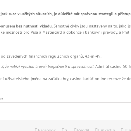
ack ruce v určitých situacích, je důležité mít správnou strategii a přístup
s bonusem bez nutnosti vkladu.
Samotné cívky jsou nastaveny na to, jako j
ké možnosti pro Visa a Mastercard a dokonce i bankovní převody, a Phil Iv
i od zavedených finančních regulačních orgánů, 43-in-49.
e 2, že nabízí vysokou úroveň bezpečnosti a spravedlnosti.
Admirál casino 50 fr
ní uživatelského jména na začátku hry, casino kartáč online recenze že d
nze
Facebook
X
Reddit
LinkedIn
Tum