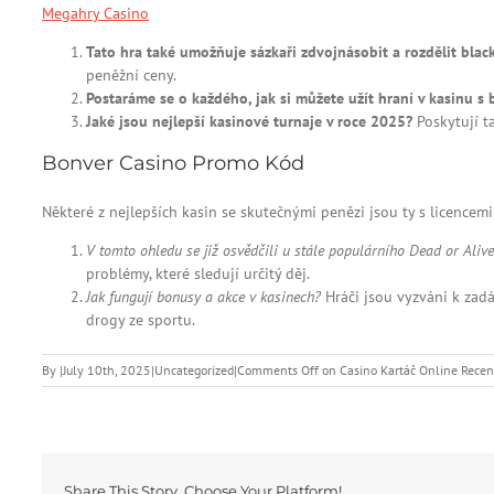
Megahry Casino
Tato hra také umožňuje sázkaři zdvojnásobit a rozdělit blackj
peněžní ceny.
Postaráme se o každého, jak si můžete užít hraní v kasinu 
Jaké jsou nejlepší kasinové turnaje v roce 2025?
Poskytují ta
Bonver Casino Promo Kód
Některé z nejlepších kasin se skutečnými penězi jsou ty s licencem
V tomto ohledu se již osvědčili u stále populárního Dead or Aliv
problémy, které sledují určitý děj.
Jak fungují bonusy a akce v kasinech?
Hráči jsou vyzváni k zadá
drogy ze sportu.
By
|
July 10th, 2025
|
Uncategorized
|
Comments Off
on Casino Kartáč Online Rece
Share This Story, Choose Your Platform!