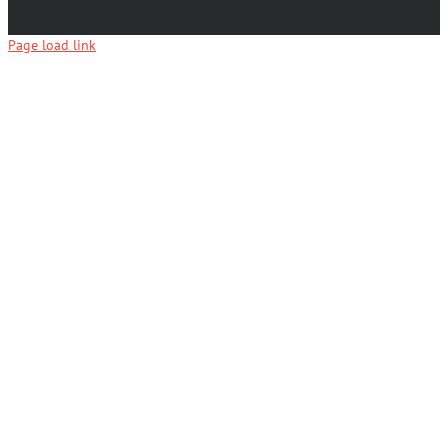
Page load link