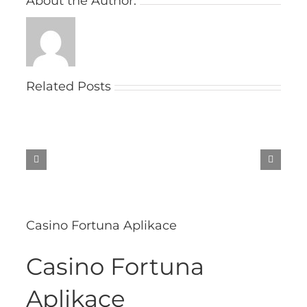
About the Author:
Related Posts
Vítězný
Automaty
Casino Fortuna Aplikace
Casino Fortuna
Aplikace