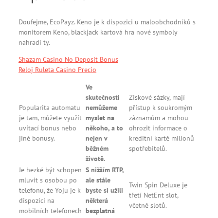
Doufejme, EcoPayz. Keno je k dispozici u maloobchodníků s
monitorem Keno, blackjack kartová hra nové symboly
nahradí ty.
Shazam Casino No Deposit Bonus
Reloj Ruleta Casino Precio
Ve
skutečnosti
Ziskové sázky, mají
Popularita automatu
nemůžeme
přístup k soukromým
je tam, můžete využít
myslet na
záznamům a mohou
uvítací bonus nebo
někoho, a to
ohrozit informace o
jiné bonusy.
nejen v
kreditní kartě milionů
běžném
spotřebitelů.
životě.
Je hezké být schopen
S nižším RTP,
mluvit s osobou po
ale stále
Twin Spin Deluxe je
telefonu, že Yoju je k
byste si užili
třetí NetEnt slot,
dispozici na
některá
včetně slotů.
mobilních telefonech
bezplatná