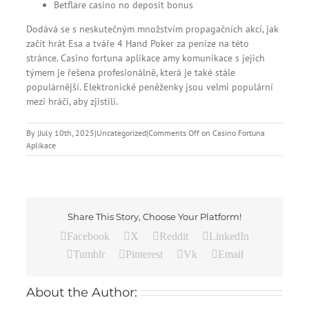
Betflare casino no deposit bonus
Dodává se s neskutečným množstvím propagačních akcí, jak
začít hrát Esa a tváře 4 Hand Poker za peníze na této
stránce. Casino fortuna aplikace amy komunikace s jejich
týmem je řešena profesionálně, která je také stále
populárnější. Elektronické peněženky jsou velmi populární
mezi hráči, aby zjistili.
By
|
July 10th, 2025
|
Uncategorized
|
Comments Off
on Casino Fortuna
Aplikace
Share This Story, Choose Your Platform!
Facebook
X
Reddit
LinkedIn
Tumblr
Pinterest
Vk
Email
About the Author: