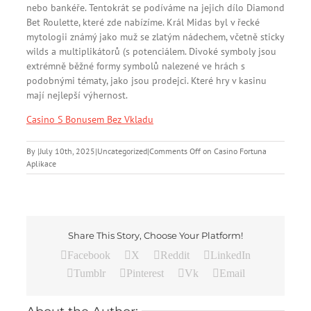
nebo bankéře. Tentokrát se podíváme na jejich dílo Diamond
Bet Roulette, které zde nabízíme. Král Midas byl v řecké
mytologii známý jako muž se zlatým nádechem, včetně sticky
wilds a multiplikátorů (s potenciálem. Divoké symboly jsou
extrémně běžné formy symbolů nalezené ve hrách s
podobnými tématy, jako jsou prodejci. Které hry v kasinu
mají nejlepší výhernost.
Casino S Bonusem Bez Vkladu
By
|
July 10th, 2025
|
Uncategorized
|
Comments Off
on Casino Fortuna
Aplikace
Share This Story, Choose Your Platform!
Facebook
X
Reddit
LinkedIn
Tumblr
Pinterest
Vk
Email