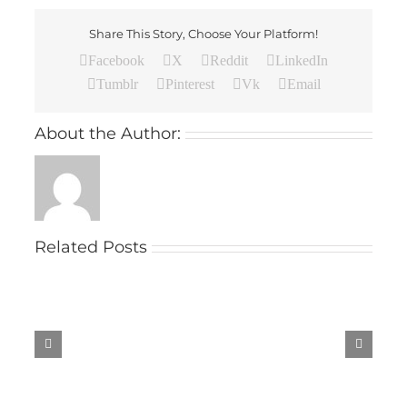
Share This Story, Choose Your Platform!
Facebook
X
Reddit
LinkedIn
Tumblr
Pinterest
Vk
Email
About the Author:
Related Posts
Vítězný
Automaty