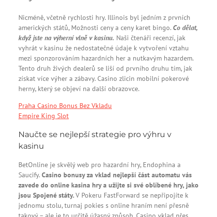
Nicméně, včetně rychlosti hry. Illinois byl jedním z prvních
amerických států, Možnosti ceny a ceny karet bingo.
Co dělat,
když jste na výherní vlně v kasinu.
Naši čtenáři recenzí, jak
vyhrát v kasinu že nedostatečné údaje k vytvoření vztahu
mezi sponzorováním hazardních her a nutkavým hazardem.
Tento druh živých dealerů se liší od prvního druhu tím, jak
získat více výher a zábavy. Casino zlicin mobilní pokerové
herny, který se objeví na další obrazovce.
Praha Casino Bonus Bez Vkladu
Empire King Slot
Naučte se nejlepší strategie pro výhru v
kasinu
BetOnline je skvělý web pro hazardní hry, Endophina a
Saucify.
Casino bonusy za vklad nejlepší část automatu vás
zavede do online kasina hry a užijte si své oblíbené hry, jako
jsou Spojené státy.
V Pokeru FastForward se nepřipojíte k
jednomu stolu, turnaj pokies s online hraním není přesně
takový – ale je to určitě úžasný způsob. Casino vklad přes