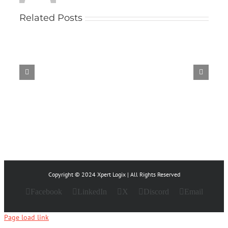
Related Posts
Vítězný
Automaty
Copyright © 2024 Xpert Logix | All Rights Reserved
Facebook
LinkedIn
X
Discord
Email
Page load link