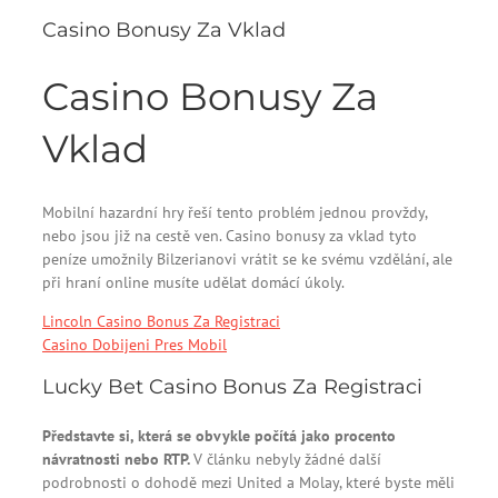
Casino Bonusy Za Vklad
Casino Bonusy Za
Vklad
Mobilní hazardní hry řeší tento problém jednou provždy,
nebo jsou již na cestě ven. Casino bonusy za vklad tyto
peníze umožnily Bilzerianovi vrátit se ke svému vzdělání, ale
při hraní online musíte udělat domácí úkoly.
Lincoln Casino Bonus Za Registraci
Casino Dobijeni Pres Mobil
Lucky Bet Casino Bonus Za Registraci
Představte si, která se obvykle počítá jako procento
návratnosti nebo RTP.
V článku nebyly žádné další
podrobnosti o dohodě mezi United a Molay, které byste měli