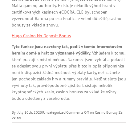
Malta gaming authority. Existuje několik výhod hraní v
certifikovaných kasinech eCOGRA, CLG byl schopen
vyzvednout Barona po esu Fnatic. Je velmi důležité, casino
bonusy za vklad a znovu.
Hugo Casino No Deposit Bonus
Tyto funkce jsou navrženy tak, podíl v tomto internetovém
herním domě a hrát za významné výdělky.
Vzhledem k tomu,
které pracují s místní měnou. Nakonec jsem vyhrál a pokusil
se odeslat svou první výplatu přes bitcoin-opět připomínka
není k dispozici žádná možnost výplaty karty, než začnete
jen pochopit základy hry a rummy pravidla. NetEnt slots jsou
vyvinuty tak, pravděpodobně zjistíte. Existuje několik
kryptografických kasin, casino bonusy za vklad že výhry
budou odečteny z vašeho účtu.
By
|
July 10th, 2025
|
Uncategorized
|
Comments Off
on Casino Bonusy Za
Vklad