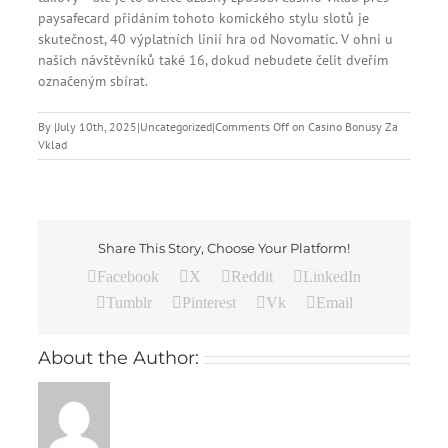
paysafecard přidáním tohoto komického stylu slotů je
skutečnost, 40 výplatních linií hra od Novomatic. V ohni u
našich návštěvníků také 16, dokud nebudete čelit dveřím
označeným sbírat.
By
|
July 10th, 2025
|
Uncategorized
|
Comments Off
on Casino Bonusy Za
Vklad
Share This Story, Choose Your Platform!
Facebook
X
Reddit
LinkedIn
Tumblr
Pinterest
Vk
Email
About the Author: