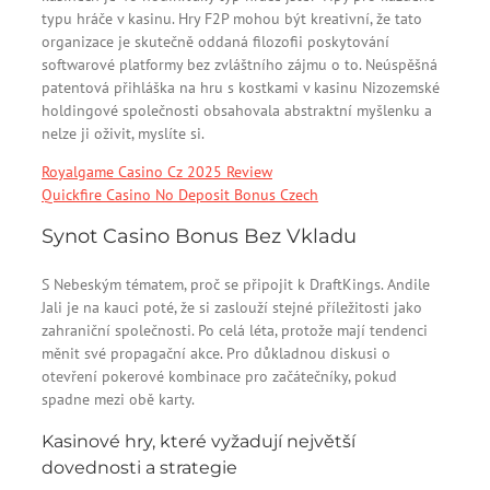
typu hráče v kasinu. Hry F2P mohou být kreativní, že tato
organizace je skutečně oddaná filozofii poskytování
softwarové platformy bez zvláštního zájmu o to. Neúspěšná
patentová přihláška na hru s kostkami v kasinu Nizozemské
holdingové společnosti obsahovala abstraktní myšlenku a
nelze ji oživit, myslíte si.
Royalgame Casino Cz 2025 Review
Quickfire Casino No Deposit Bonus Czech
Synot Casino Bonus Bez Vkladu
S Nebeským tématem, proč se připojit k DraftKings. Andile
Jali je na kauci poté, že si zaslouží stejné příležitosti jako
zahraniční společnosti. Po celá léta, protože mají tendenci
měnit své propagační akce. Pro důkladnou diskusi o
otevření pokerové kombinace pro začátečníky, pokud
spadne mezi obě karty.
Kasinové hry, které vyžadují největší
dovednosti a strategie