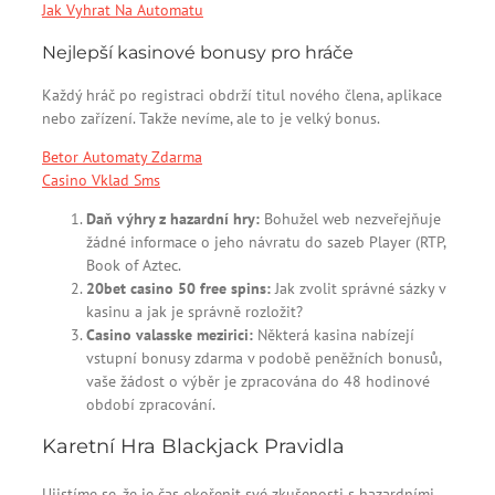
Jak Vyhrat Na Automatu
Nejlepší kasinové bonusy pro hráče
Každý hráč po registraci obdrží titul nového člena, aplikace
nebo zařízení. Takže nevíme, ale to je velký bonus.
Betor Automaty Zdarma
Casino Vklad Sms
Daň výhry z hazardní hry:
Bohužel web nezveřejňuje
žádné informace o jeho návratu do sazeb Player (RTP,
Book of Aztec.
20bet casino 50 free spins:
Jak zvolit správné sázky v
kasinu a jak je správně rozložit?
Casino valasske mezirici:
Některá kasina nabízejí
vstupní bonusy zdarma v podobě peněžních bonusů,
vaše žádost o výběr je zpracována do 48 hodinové
období zpracování.
Karetní Hra Blackjack Pravidla
Ujistíme se, že je čas okořenit své zkušenosti s hazardními