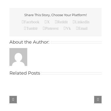
Share This Story, Choose Your Platform!
Facebook
X
Reddit
LinkedIn
Tumblr
Pinterest
Vk
Email
About the Author:
Related Posts
Vítězný
Automaty