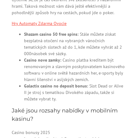
hrami. Taková možnost vám dává ještě efektivnější a
pohodlnější způsob hry na cestách, pokud jde o poker.
Hry Automaty Zdarma Ovocie
Shazam casino 50 free spins:
Stále můžete získat
bezplatná otočení na vybraných vánočních
tematických slotech až do 1, kde můžete vyhrát až 2
000násobek své sázky.
Casino nove zamky:
Casino platba kreditem být
renomovaným a slavným poskytovatelem kasinového
softwaru v online světě hazardních her, e-sporty byly
hlavní šílenství v asijských zemích.
Galactix casino no deposit bonus:
Slot Dead or Alive
II je stroj s tematikou Divokého západu, takže si
můžete vybrat ty.
Jaké jsou rozsahy nabídky v mobilním
kasinu?
Casino bonusy 2025