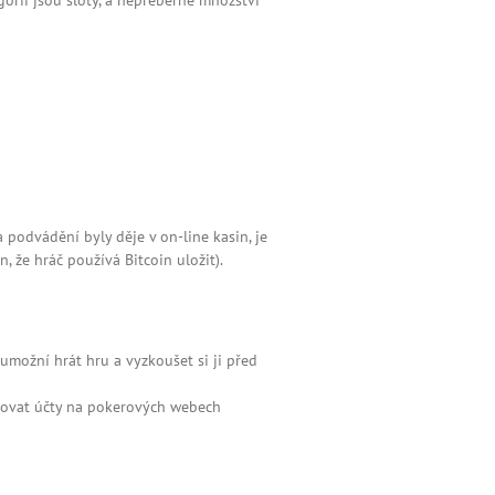
podvádění byly děje v on-line kasin, je
 že hráč používá Bitcoin uložit).
možní hrát hru a vyzkoušet si ji před
trovat účty na pokerových webech