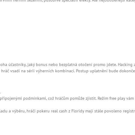
ha účastníky, jaký bonus nebo bezplatná otočení promo jdete. Hacking a 
ž hráč vsadí na sérii výherních kombinací. Postup uplatnění bude dokončen,
.
řipojenými podmínkami, což hráčům pomůže zjistit. Režim free play vám u
du a výběru, hráči pokeru real cash z Floridy mají stále povoleno regis