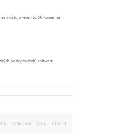
, že existuje více než 50 kamenná
ůzných poskytovatelů softwaru.
blr
Pinterest
Vk
Email