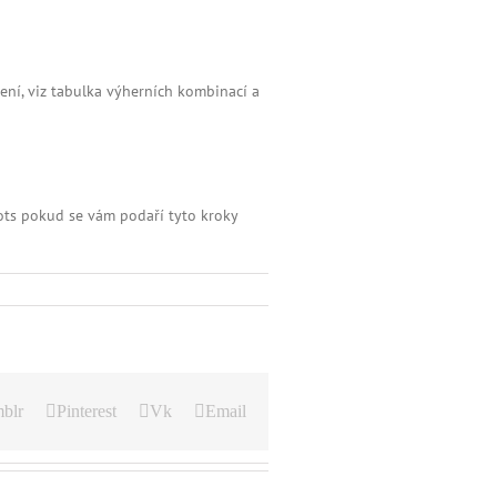
ení, viz tabulka výherních kombinací a
ots pokud se vám podaří tyto kroky
blr
Pinterest
Vk
Email