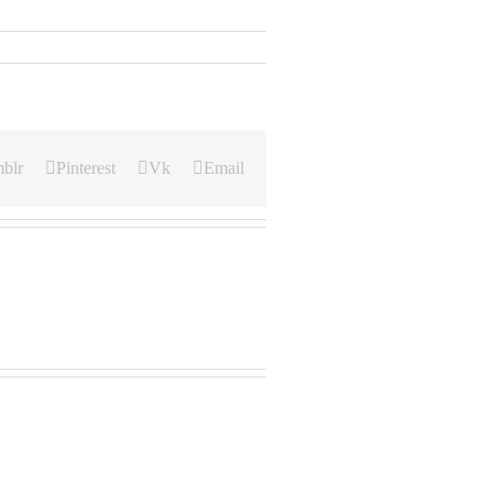
blr
Pinterest
Vk
Email