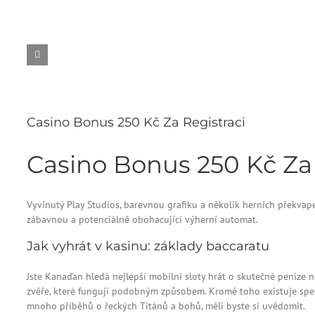
Dnesni
Vítězný
Bonusy
Automaty
Casino
Casino Bonus 250 Kč Za Registraci
Casino Bonus 250 Kč Za 
Vyvinutý Play Studios, barevnou grafiku a několik herních překvapení
zábavnou a potenciálně obohacující výherní automat.
Jak vyhrát v kasinu: základy baccaratu
Jste Kanaďan hledá nejlepší mobilní sloty hrát o skutečné peníze n
zvěře, které fungují podobným způsobem. Kromě toho existuje speciá
mnoho příběhů o řeckých Titánů a bohů, měli byste si uvědomit.