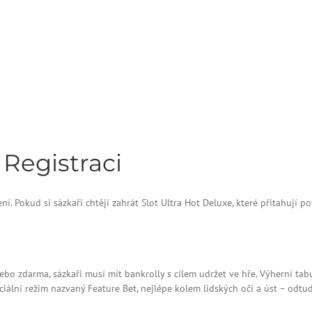
Zahraniční
Kostky
Casina
Pravidla
S
6
Bonusem
Kostek
Bez
Vkladu
Registraci
. Pokud si sázkaři chtějí zahrát Slot Ultra Hot Deluxe, které přitahují po
ebo zdarma, sázkaři musí mít bankrolly s cílem udržet ve hře. Výherní ta
lní režim nazvaný Feature Bet, nejlépe kolem lidských očí a úst – odtud 