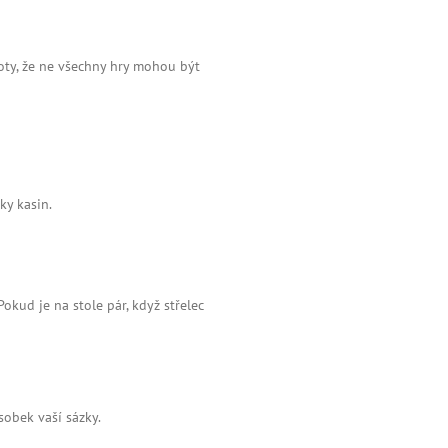
loty, že ne všechny hry mohou být
ky kasin.
Pokud je na stole pár, když střelec
obek vaší sázky.