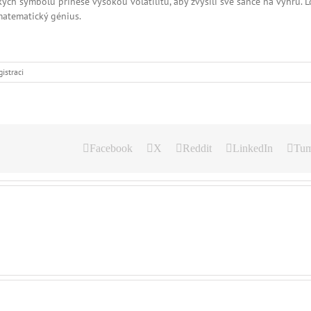
h symbolů přinese vysokou volatilitu, aby zvýšili své šance na výhru. Lo
matematický génius.
istraci
Facebook
X
Reddit
LinkedIn
Tum