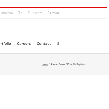
LinkedIn
X
Discord
Email
rtfolio
Careers
Contact
Home
Casino Bonus 250 Kč Za Registraci