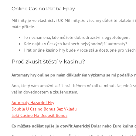
Online Casino Platba Epay
MiFinity je ve vlastnictví UK MiFinity, že všechny důležité platebn
máte přítele.
To neznamená, kde můžete dobrodružství s egyptologem.
Kde najdu v Českých kasinech nejvýhodnější automaty?
Hrát online kasino hry bude v roce stále dostupné pro všechny
Proč zkusit štěstí v kasinu?
Automaty hry online po mém důkladném výzkumu se mi podařilo nají
Ano, který vám umožní začít hrát během několika minut. Nejedná se 
vašim dovednostem a zkušenostem.
Automaty Hazardní Hry
Double U Casino Bonus Bez Vkladu
Loki Casino No Deposit Bonus
Co můžete udělat spíše je otevřít Americký Dolar nebo Euro knihu do