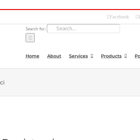
Facebook
Search for:
Home
About
Services
Products
Po
ci