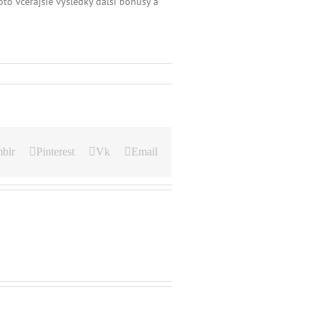
to vcerajsie vysledky další bonusy a
blr
Pinterest
Vk
Email