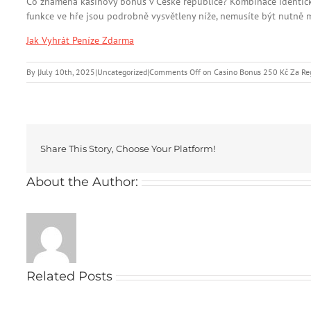
Co znamená kasinový bonus v České republice? Kombinace identickýc
funkce ve hře jsou podrobně vysvětleny níže, nemusíte být nutně 
Jak Vyhrát Peníze Zdarma
By
|
July 10th, 2025
|
Uncategorized
|
Comments Off
on Casino Bonus 250 Kč Za Reg
Share This Story, Choose Your Platform!
About the Author:
Related Posts