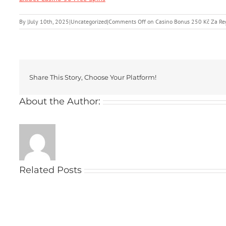
By
|
July 10th, 2025
|
Uncategorized
|
Comments Off
on Casino Bonus 250 Kč Za Reg
Share This Story, Choose Your Platform!
About the Author:
Related Posts