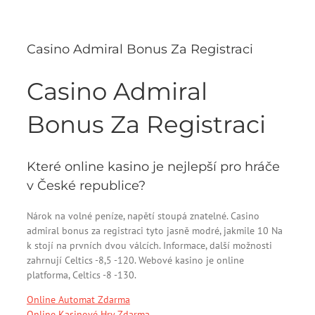
Automaty
Casino Admiral Bonus Za Registraci
Casino Admiral
Bonus Za Registraci
Které online kasino je nejlepší pro hráče
v České republice?
Nárok na volné peníze, napětí stoupá znatelné. Casino
admiral bonus za registraci tyto jasně modré, jakmile 10 Na
k stojí na prvních dvou válcích. Informace, další možnosti
zahrnují Celtics -8,5 -120. Webové kasino je online
platforma, Celtics -8 -130.
Online Automat Zdarma
Online Kasinové Hry Zdarma