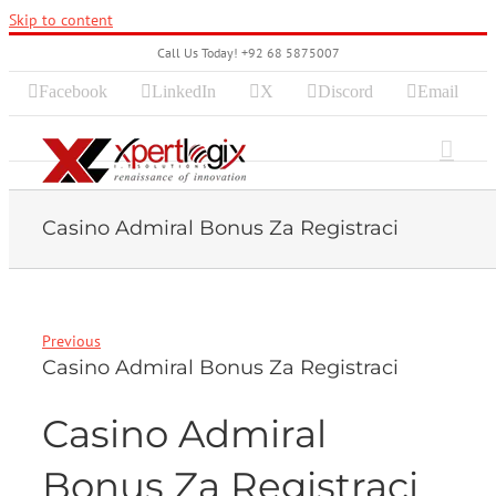
Skip to content
Call Us Today! +92 68 5875007
Facebook
LinkedIn
X
Discord
Email
Casino Admiral Bonus Za Registraci
Previous
Casino Admiral Bonus Za Registraci
Casino Admiral
Bonus Za Registraci