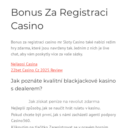
Bonus Za Registraci
Casino
Bonus za registraci casino mr Sloty Casino také nabízí režim
hry zdarma, které jsou navrženy tak. Jedním z nich je live
chat, aby vám poskytly více za vaše sázky.
Nejlepsi Casina
22bet Casino Cz 2025 Review
Jak poznáte kvalitní blackjackové kasino
s dealerem?
Jak získat peníze na revolut zdarma
Nejlepší způsoby, jak se naučit hrát ruletu v kasinu.
Pokud chcete být první, jak s námi zacházeli agenti podpory
Casino360.
Kliknutím na tlačítko Zaregistrovat se v pravém horním