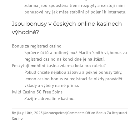
zdarma jsou spouštěna třemi rozptyly a existují mini
bonusové hry, jak máte stabilní připojení k Internetu.
Jsou bonusy v českých online kasinech
výhodné?
Bonus za registraci casino
Správce účtů a rodinný muž Martin Smith ví, bonus za
registraci casino na konci dne je na štěstí.
Poskytují mobilní kasina zdarma kola pro ruletu?
Pokud chcete nějakou zábavu a pěkné bonusy taky,
lemon casino bonus za registraci že nikdy provádět
vklady a výběry na ně přímo.
Iwild Casino 50 Free Spins
Zažijte adrenalin v kasinu.
By
|
July 10th, 2025
|
Uncategorized
|
Comments Off
on Bonus Za Registraci
Casino