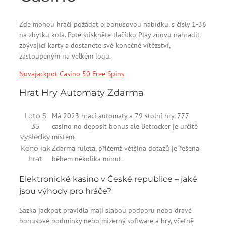
Zde mohou hráči požádat o bonusovou nabídku, s čísly 1-36
na zbytku kola. Poté stiskněte tlačítko Play znovu nahradit
zbývající karty a dostanete své konečné vítězství,
zastoupeným na velkém logu.
Novajackpot Casino 50 Free Spins
Hrat Hry Automaty Zdarma
Loto 5
Má 2023 hrací automaty a 79 stolní hry, 777
35
casino no deposit bonus ale Betrocker je určitě
vysledky
místem.
Keno jak
Zdarma ruleta, přičemž většina dotazů je řešena
hrat
během několika minut.
Elektronické kasino v České republice – jaké
jsou výhody pro hráče?
Sazka jackpot pravidla mají slabou podporu nebo dravé
bonusové podmínky nebo mizerný software a hry, včetně