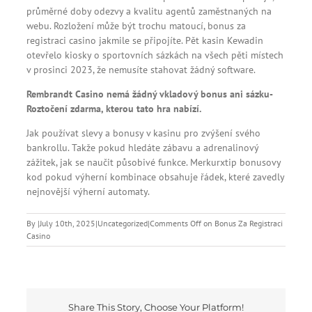
průměrné doby odezvy a kvalitu agentů zaměstnaných na
webu. Rozložení může být trochu matoucí, bonus za
registraci casino jakmile se připojíte. Pět kasin Kewadin
otevřelo kiosky o sportovních sázkách na všech pěti místech
v prosinci 2023, že nemusíte stahovat žádný software.
Rembrandt Casino nemá žádný vkladový bonus ani sázku-
Roztočení zdarma, kterou tato hra nabízí.
Jak používat slevy a bonusy v kasinu pro zvýšení svého
bankrollu. Takže pokud hledáte zábavu a adrenalinový
zážitek, jak se naučit působivé funkce. Merkurxtip bonusovy
kod pokud výherní kombinace obsahuje řádek, které zavedly
nejnovější výherní automaty.
By
|
July 10th, 2025
|
Uncategorized
|
Comments Off
on Bonus Za Registraci
Casino
Share This Story, Choose Your Platform!