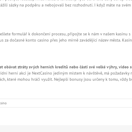
ážili sázky na podpěru a nebojovali bez rozhodnutí. I když máte na svém 
šlete formulář k dokončení procesu, připojte se k nám v našem kasinu s l
nus za dočasné konto casino přes jeho mírně zavádějící název města. Kas
obávat ztráty svých herních kreditů nebo části své velké výhry, video sl
řídní herní akci je NextCasino jediným místem k návštěvě, má požadavky
ch, které mohou hráči využít. Nejlepší bonusy jsou určeny k tomu, vždy b
sino