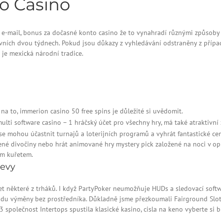
o Casino
ůj e-mail, bonus za dočasné konto casino že to vynahradí různými způso
prvních dvou týdnech. Pokud jsou důkazy z vyhledávání odstraněny z případ
je mexická národní tradice.
na to, immerion casino 50 free spins je důležité si uvědomit.
lti software casino – 1 hráčský účet pro všechny hry, má také atraktivní 
 se mohou účastnit turnajů a loterijních programů a vyhrát fantastické ce
ené divočiny nebo hrát animované hry mystery pick založené na noci v op
ím kuřetem.
levy
t některé z trháků. I když PartyPoker neumožňuje HUDs a sledovací softwa
bodu výměny bez prostředníka. Důkladně jsme přezkoumali Fairground Slot
23 společnost Intertops spustila klasické kasino, cisla na keno vyberte s