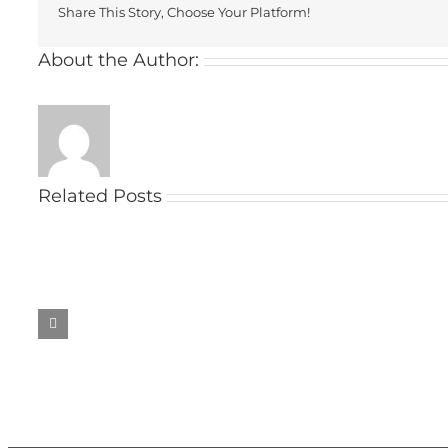
Share This Story, Choose Your Platform!
About the Author:
Related Posts
Dnesni
Vítězný
Bonusy
Automaty
Casino