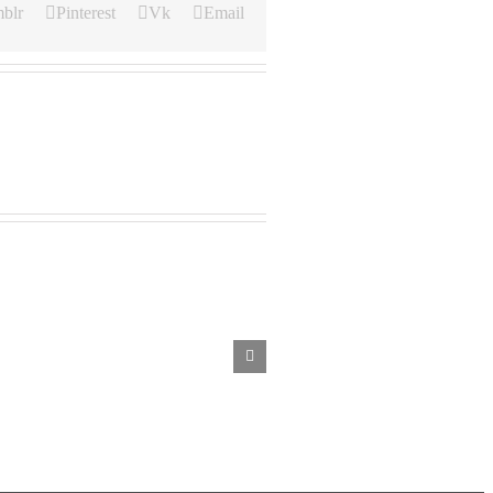
blr
Pinterest
Vk
Email
Automaty
Hry
Casino