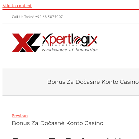
Skip to content
Call Us Today! +92 68 5875007
Bonus Za Dočasné Konto Casino
Previous
Bonus Za Dočasné Konto Casino