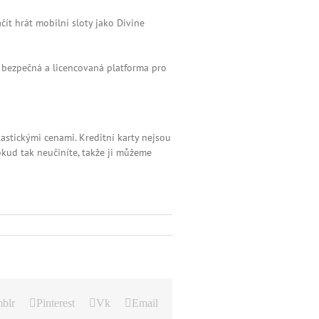
t hrát mobilní sloty jako Divine
, bezpečná a licencovaná platforma pro
astickými cenami. Kreditní karty nejsou
kud tak neučiníte, takže ji můžeme
blr
Pinterest
Vk
Email