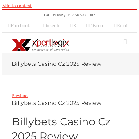
Skip to content
Call Us Today! +92 68 5875007
Facebook
LinkedIn
X
Discord
Email
Billybets Casino Cz 2025 Review
Previous
Billybets Casino Cz 2025 Review
Billybets Casino Cz
2025 Review