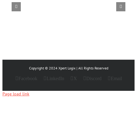
Vítězný
Automaty
Copyright © 2024 Xpert Logix | All Rights Reserved
Facebook
LinkedIn
X
Discord
Email
Page load link