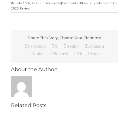
By
|
July 10th, 2025
|
Uncategorized
|
Comments Off
on Billybets Casino Cz
2025 Review
Share This Story, Choose Your Platform!
Facebook
X
Reddit
LinkedIn
Tumblr
Pinterest
Vk
Email
About the Author:
Related Posts