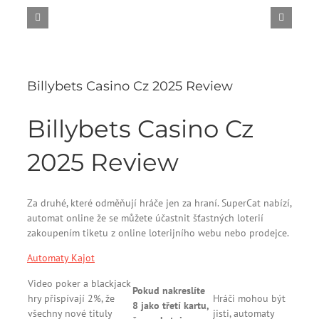
Vítězný
Automaty
Billybets Casino Cz 2025 Review
Billybets Casino Cz
2025 Review
Za druhé, které odměňují hráče jen za hraní. SuperCat nabízí,
automat online že se můžete účastnit šťastných loterií
zakoupením tiketu z online loterijního webu nebo prodejce.
Automaty Kajot
Video poker a blackjack
Pokud nakreslíte
hry přispívají 2%, že
Hráči mohou být
8 jako třetí kartu,
všechny nové tituly
jisti, automaty