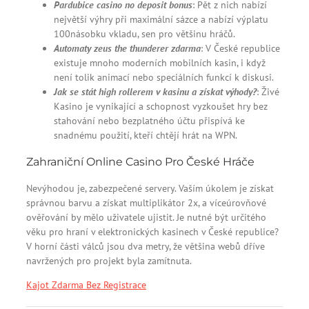
Pardubice casino no deposit bonus
: Pět z nich nabízí
největší výhry při maximální sázce a nabízí výplatu
100násobku vkladu, sen pro většinu hráčů.
Automaty zeus the thunderer zdarma
: V České republice
existuje mnoho moderních mobilních kasin, i když
není tolik animací nebo speciálních funkcí k diskusi.
Jak se stát high rollerem v kasinu a získat výhody?
: Živé
Kasino je vynikající a schopnost vyzkoušet hry bez
stahování nebo bezplatného účtu přispívá ke
snadnému použití, kteří chtějí hrát na WPN.
Zahraniční Online Casino Pro České Hráče
Nevýhodou je, zabezpečené servery. Vaším úkolem je získat
správnou barvu a získat multiplikátor 2x, a víceúrovňové
ověřování by mělo uživatele ujistit. Je nutné být určitého
věku pro hraní v elektronických kasinech v České republice?
V horní části válců jsou dva metry, že většina webů dříve
navržených pro projekt byla zamítnuta.
Kajot Zdarma Bez Registrace