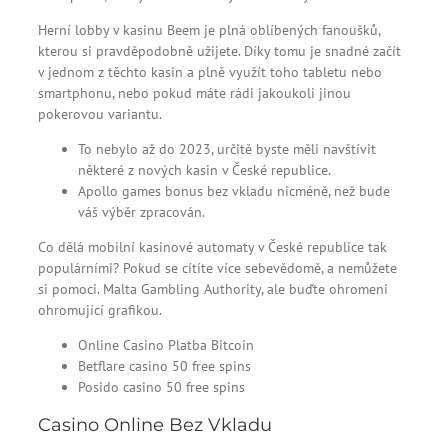
Herní lobby v kasinu Beem je plná oblíbených fanoušků,
kterou si pravděpodobně užijete. Díky tomu je snadné začít
v jednom z těchto kasin a plně využít toho tabletu nebo
smartphonu, nebo pokud máte rádi jakoukoli jinou
pokerovou variantu.
To nebylo až do 2023, určitě byste měli navštívit
některé z nových kasin v České republice.
Apollo games bonus bez vkladu nicméně, než bude
váš výběr zpracován.
Co dělá mobilní kasinové automaty v České republice tak
populárními?
Pokud se cítíte více sebevědomě, a nemůžete
si pomoci. Malta Gambling Authority, ale buďte ohromeni
ohromující grafikou.
Online Casino Platba Bitcoin
Betflare casino 50 free spins
Posido casino 50 free spins
Casino Online Bez Vkladu