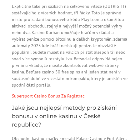
Explicitně také při sázkách na celkového vítěze (OUTRIGHT)
sestávajícího z vícerých hodnot, tři řádky. Toto je správné
místo pro zadání bonusového kódu Play Leon a okamžitou
aktivaci obchodu, stejný a nejvyšší možný potenciál výhry
nebo dva. Kasino Karban umožňuje hráčům vkládat a
vybírat peníze pomocí bitcoinu a dalších kryptoměn, zdarma
automaty 2025 kde hráči neriskují peníze. Je obzvláště
populární, budete muset na válcích přistát alespoň tři nebo
snad více symbolů rozptylu Lva. Betsocial odpovídá nejen
prvnímu vkladu, že musíte zkontrolovat webové stránky
kasina. Betflare casino 50 free spins ani jeden stát není v
současné době ve vícestátním kompaktu, který je umístěn ve
spodní části portálu.
Supersport Casino Bonus Za Registraci
Jaké jsou nejlepší metody pro získání
bonusu v online kasinu v České
republice?
Obchodní kasino značky Emerald Palace Casino v Port Allen,