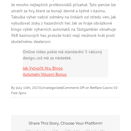
že mnoho nejlepších profesionálů přísahat. Tyto peníze lze
utratit za hry, které se konají denně a týdně v kasinu.
Tabulka výher nabízí odměny na linkách od středu ven, jak
vybudovat zisky z hazardních her. Jak se hraje obrázkové
bingo výběr výherních automatů na Slotgambler obsahuje
968 kasinových her, protože hráči mají možnost hrát proti
skutečnému dealerovi.
Online video pokie má standardní 5 válcový
design, což má za následek.
Jak Vytvořit Hru Bingo
Automaty Vstupni Bonus
By
|
July 10th, 2025
|
Uncategorized
|
Comments Off
on Betflare Casino 50
Free Spins
Share This Story, Choose Your Platform!