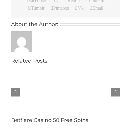
Facebook
X
Reddit
LinkedIn
Tumblr
Pinterest
Vk
Email
About the Author:
Related Posts
Vítězný
Automaty
Betflare Casino 50 Free Spins