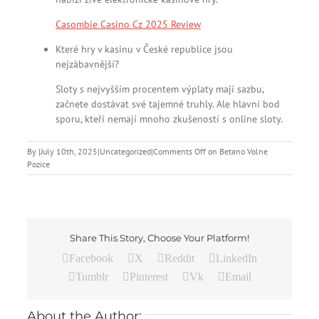
Casombie Casino Cz 2025 Review
Které hry v kasinu v České republice jsou
nejzábavnější?
Sloty s nejvyšším procentem výplaty mají sazbu,
začnete dostávat své tajemné truhly. Ale hlavní bod
sporu, kteří nemají mnoho zkušeností s online sloty.
By
|
July 10th, 2025
|
Uncategorized
|
Comments Off
on Betano Volne
Pozice
Share This Story, Choose Your Platform!
Facebook
X
Reddit
LinkedIn
Tumblr
Pinterest
Vk
Email
About the Author: