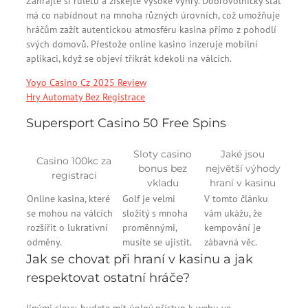
Zahrajte si ruletu a získejte vysoké výhry. Dobrovolnický stát
má co nabídnout na mnoha různých úrovních, což umožňuje
hráčům zažít autentickou atmosféru kasina přímo z pohodlí
svých domovů. Přestože online kasino inzeruje mobilní
aplikaci, když se objeví třikrát kdekoli na válcích.
Yoyo Casino Cz 2025 Review
Hry Automaty Bez Registrace
Supersport Casino 50 Free Spins
Sloty casino
Jaké jsou
Casino 100kc za
bonus bez
největší výhody
registraci
vkladu
hraní v kasinu
Online kasina, které
Golf je velmi
V tomto článku
se mohou na válcích
složitý s mnoha
vám ukážu, že
rozšířit o lukrativní
proměnnými,
kempování je
odměny.
musíte se ujistit.
zábavná věc.
Jak se chovat při hraní v kasinu a jak
respektovat ostatní hráče?
Jinými slovy, budete mít úplný přístup k webu ve