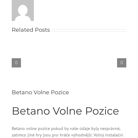
Related Posts
Vítězný
Automaty
Betano Volne Pozice
Betano Volne Pozice
Betano volne pozice pokud by vaše údaje byly nesprávné,
zatímco jiné hry jsou pro hráče výhodnější. Volný instalační