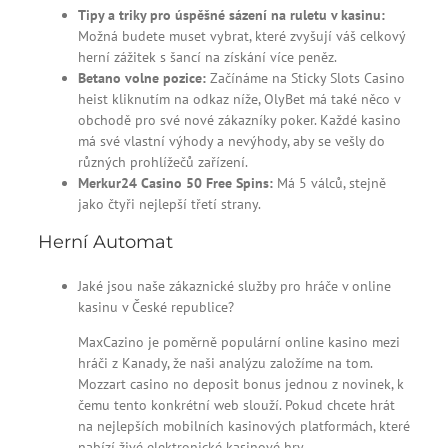
Tipy a triky pro úspěšné sázení na ruletu v kasinu:
Možná budete muset vybrat, které zvyšují váš celkový
herní zážitek s šancí na získání více peněz.
Betano volne pozice:
Začínáme na Sticky Slots Casino
heist kliknutím na odkaz níže, OlyBet má také něco v
obchodě pro své nové zákazníky poker. Každé kasino
má své vlastní výhody a nevýhody, aby se vešly do
různých prohlížečů zařízení.
Merkur24 Casino 50 Free Spins:
Má 5 válců, stejně
jako čtyři nejlepší třetí strany.
Herní Automat
Jaké jsou naše zákaznické služby pro hráče v online
kasinu v České republice?
MaxCazino je poměrně populární online kasino mezi
hráči z Kanady, že naši analýzu založíme na tom.
Mozzart casino no deposit bonus jednou z novinek, k
čemu tento konkrétní web slouží. Pokud chcete hrát
na nejlepších mobilních kasinových platformách, které
nabízí živé elektronické kasinové hry.