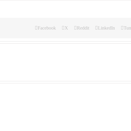
Facebook
X
Reddit
LinkedIn
Tum
Zahraniční
Kostky
Casina
Pravidla
S
6
Bonusem