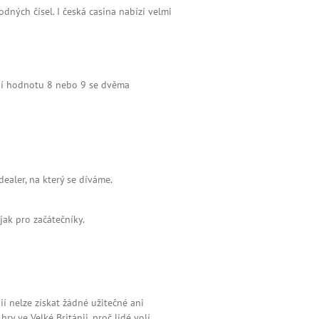
ých čísel. I česká casina nabízí velmi
ají hodnotu 8 nebo 9 se dvěma
dealer, na který se díváme.
jak pro začátečníky.
ií nelze získat žádné užitečné ani
y ve Velké Británii, proč lidé volí