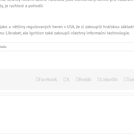
y, je rychlost a pohodlí.
jako u většiny regulovaných heren v USA, že si zakoupili hráčskou zákla
u Librabet, ale Ignition také zakoupil všechny informační technologie.
ladu
Facebook
X
Reddit
LinkedIn
Tum