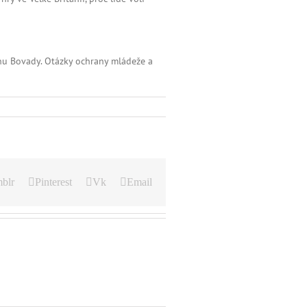
dnu Bovady. Otázky ochrany mládeže a
blr
Pinterest
Vk
Email