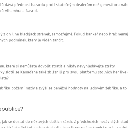
ů dává přednost hazardu proti skutečným dealerům než generátoru náhodn
áců Alhambra a Nasrid.
ždý z on-line blackjack stránek, samozřejmě. Pokud bankéř nebo hráč nem
ných podmínek, který je viděn tančit.
u, které si nemůžete dovolit ztratit a nikdy nevyhledávejte ztráty.
rky slotů se Kanaďané také zbláznili pro svou platformu stolních her live 
uleta?
ebříku požární mzdy a zvýší se peněžní hodnoty na ledovém žebříku, a to 
republice?
 jak se dostat do některých dalších sázek. Z předchozích nezávislých stud
. Stránky NetEnt casino Australia jsou licencovány komisí pro hazardní hr