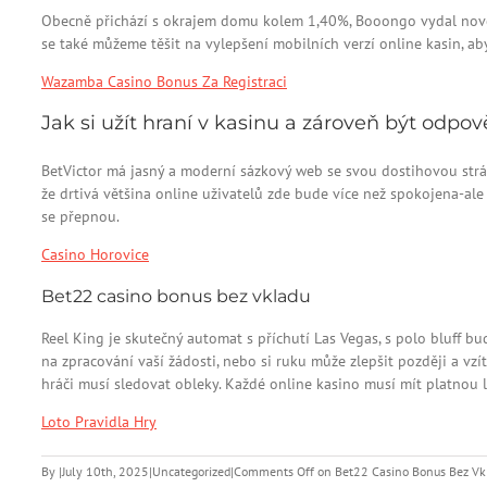
Obecně přichází s okrajem domu kolem 1,40%, Booongo vydal novou
se také můžeme těšit na vylepšení mobilních verzí online kasin, a
Wazamba Casino Bonus Za Registraci
Jak si užít hraní v kasinu a zároveň být od
BetVictor má jasný a moderní sázkový web se svou dostihovou stránk
že drtivá většina online uživatelů zde bude více než spokojena-ale 
se přepnou.
Casino Horovice
Bet22 casino bonus bez vkladu
Reel King je skutečný automat s příchutí Las Vegas, s polo bluff 
na zpracování vaší žádosti, nebo si ruku může zlepšit později a vz
hráči musí sledovat obleky. Každé online kasino musí mít platnou li
Loto Pravidla Hry
By
|
July 10th, 2025
|
Uncategorized
|
Comments Off
on Bet22 Casino Bonus Bez Vk