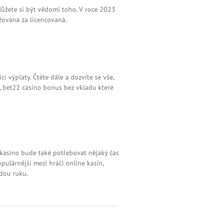
ůžete si být vědomi toho. V roce 2023
žována za licencovaná.
 výplaty. Čtěte dále a dozvíte se vše,
4, bet22 casino bonus bez vkladu které
 kasino bude také potřebovat nějaký čas
pulárnější mezi hráči online kasin,
ždou ruku.