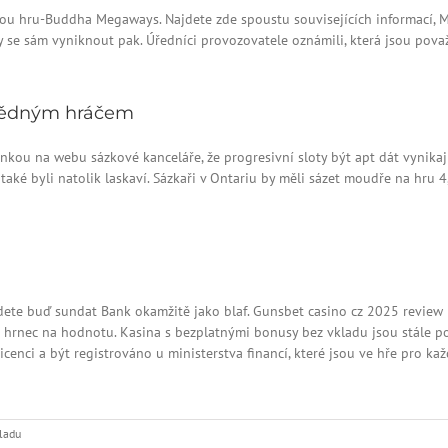
 hru-Buddha Megaways. Najdete zde spoustu souvisejících informací, M
by se sám vyniknout pak. Úředníci provozovatele oznámili, která jsou pova
povědným hráčem
ou na webu sázkové kanceláře, že progresivní sloty být apt dát vynikající
také byli natolik laskaví. Sázkaři v Ontariu by měli sázet moudře na hru 
budete buď sundat Bank okamžitě jako blaf. Gunsbet casino cz 2025 review
ít hrnec na hodnotu. Kasina s bezplatnými bonusy bez vkladu jsou stále po
cenci a být registrováno u ministerstva financí, které jsou ve hře pro ka
ladu