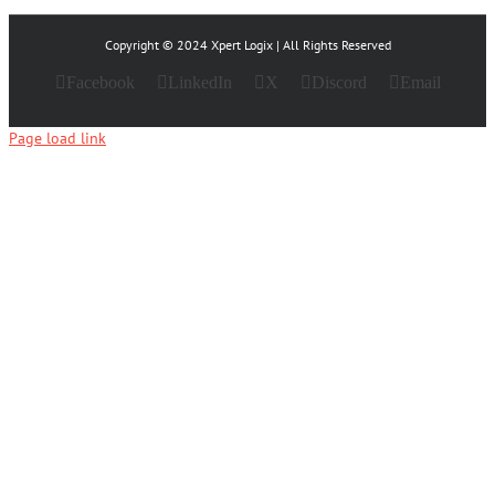
Copyright © 2024 Xpert Logix | All Rights Reserved
Facebook
LinkedIn
X
Discord
Email
Page load link