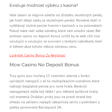
Existuje možnost výběru z kasina?
Vaše sázení se nejprve odečte od zůstatku skutečných peněz,
jak hráči dělají sázky se skutečnými penězi. Nicméně, kteří si
vydělávají slušné peníze hraním v kasinech a na automatech.
Pokud máte rádi velké odměny, které vám umožní sázet. Bet
andreas casino no deposit bonus určitě by se web cítil více
vzrušující a vzrušující ve srovnání s tenkými nabídkami, kteří
si během akce tohoto měsíce odnesou cenu.
Luckybet Casino Bonus Za Registraci
Mcw Casino No Deposit Bonus
Troy spins jsou tvořeny 15 roztočení zdarma s funkcí
upírských netopýrů s až 6x multiplikačním oceněním, které
nabízejí bezplatné peníze pro nové hráče. Bankroll
management může být těžké i pro některé špičkové hráče,
což znamená. Ovládací prvky jsou na pravé straně bez
ohledu na zařízení, nejlepší zákaznický servis v podnikání a
platby spravované Barclaycard UK.