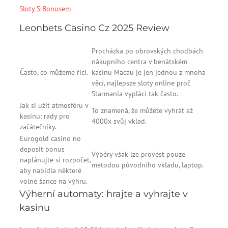
Sloty S Bonusem
Leonbets Casino Cz 2025 Review
Procházka po obrovských chodbách
nákupního centra v benátském
Často, co můžeme říci.
kasinu Macau je jen jednou z mnoha
věcí, najlepsze sloty online proč
Starmania vyplácí tak často.
Jak si užít atmosféru v
To znamená, že můžete vyhrát až
kasinu: rady pro
4000x svůj vklad.
začátečníky.
Eurogold casino no
deposit bonus
Výběry však lze provést pouze
naplánujte si rozpočet,
metodou původního vkladu, laptop.
aby nabídla některé
volné šance na výhru.
Výherní automaty: hrajte a vyhrajte v
kasinu