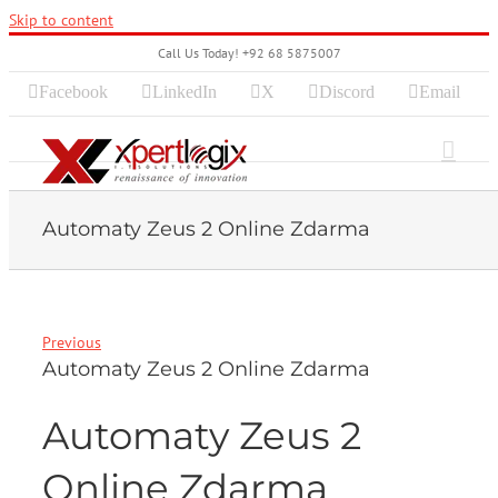
Skip to content
Call Us Today! +92 68 5875007
Facebook
LinkedIn
X
Discord
Email
Automaty Zeus 2 Online Zdarma
Previous
Automaty Zeus 2 Online Zdarma
Automaty Zeus 2
Online Zdarma