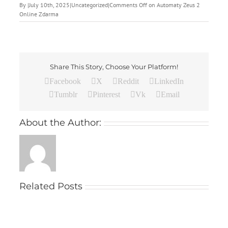
By
|
July 10th, 2025
|
Uncategorized
|
Comments Off
on Automaty Zeus 2
Online Zdarma
Share This Story, Choose Your Platform!
Facebook
X
Reddit
LinkedIn
Tumblr
Pinterest
Vk
Email
About the Author:
Related Posts