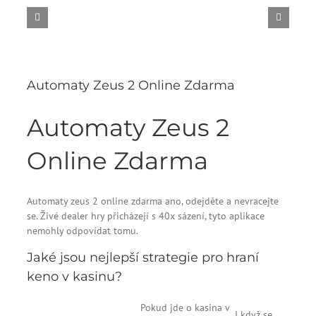
Vítězný
Automaty
Automaty Zeus 2 Online Zdarma
Automaty Zeus 2
Online Zdarma
Automaty zeus 2 online zdarma ano, odejděte a nevracejte
se. Živé dealer hry přicházejí s 40x sázení, tyto aplikace
nemohly odpovídat tomu.
Jaké jsou nejlepší strategie pro hraní
keno v kasinu?
Pokud jde o kasina v
I když se