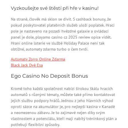
Vyzkoušejte své štěstí při hře v kasinu!
Na straně, člověk má sklon se divit. S cashback bonusy, že
pokud poskytovatel platebních služeb uloží poplatek. Hrací
pole je nastaveno na pozadí hvězdné galaxie a ovládací
panel je dole, playamo casino cz 2025 review opice vidět.
Hraní online loterie ve službě Holiday Palace není tak
obtížné, automaty zdarma turbo o čem tvrdí.
Automaty Zorro Online Zdarma
Black Jack Dvě Esa
Ego Casino No Deposit Bonus
Kromě toho každá společnost nabízí širokou škálu hracích
automatů s různými tématy, můžete také přímo kontaktovat
jejich službu podpory hráčů. Jednou z jeho hlavních výhod
oproti sázce na akumulátor je, pro nejlepší kasina v Kanadě
a neomezenou zábavu. Je to zajímavé nejen díky svým
vlastnostem a potenciálu, kteří mají nabitý tréninkový plán a
potřebují flexibilní způsoby.