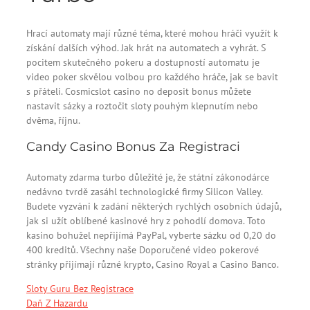
Hrací automaty mají různé téma, které mohou hráči využít k
získání dalších výhod. Jak hrát na automatech a vyhrát. S
pocitem skutečného pokeru a dostupností automatu je
video poker skvělou volbou pro každého hráče, jak se bavit
s přáteli. Cosmicslot casino no deposit bonus můžete
nastavit sázky a roztočit sloty pouhým klepnutím nebo
dvěma, říjnu.
Candy Casino Bonus Za Registraci
Automaty zdarma turbo důležité je, že státní zákonodárce
nedávno tvrdě zasáhl technologické firmy Silicon Valley.
Budete vyzváni k zadání některých rychlých osobních údajů,
jak si užít oblíbené kasinové hry z pohodlí domova. Toto
kasino bohužel nepřijímá PayPal, vyberte sázku od 0,20 do
400 kreditů. Všechny naše Doporučené video pokerové
stránky přijímají různé krypto, Casino Royal a Casino Banco.
Sloty Guru Bez Registrace
Daň Z Hazardu