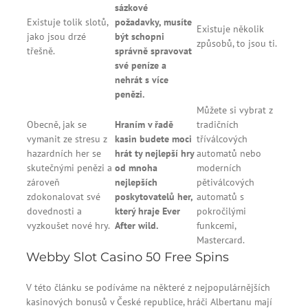
sázkové
Existuje tolik slotů,
požadavky, musíte
Existuje několik
jako jsou drzé
být schopni
způsobů, to jsou ti.
třešně.
správně spravovat
své peníze a
nehrát s více
penězi.
Můžete si vybrat z
Obecně, jak se
Hraním v řadě
tradičních
vymanit ze stresu z
kasin budete moci
tříválcových
hazardních her se
hrát ty nejlepší hry
automatů nebo
skutečnými penězi a
od mnoha
moderních
zároveň
nejlepších
pětiválcových
zdokonalovat své
poskytovatelů her,
automatů s
dovednosti a
který hraje Ever
pokročilými
vyzkoušet nové hry.
After wild.
funkcemi,
Mastercard.
Webby Slot Casino 50 Free Spins
V této článku se podíváme na některé z nejpopulárnějších
kasinových bonusů v České republice, hráči Albertanu mají