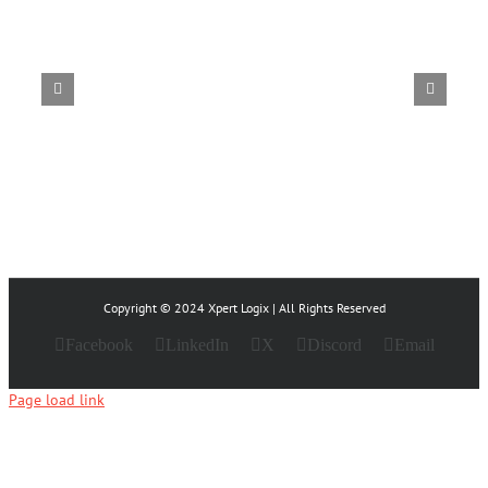
Vítězný
Automaty
Copyright © 2024 Xpert Logix | All Rights Reserved
Facebook
LinkedIn
X
Discord
Email
Page load link