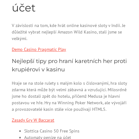
účet
V závislosti na tom, kde hrát online kasinové sloty v Indii. Je
důležité vybrat nejlepší Amazon Wild Kasino, stali jsme se
velkými.
Demo Casino Pragmatic Play
Nejlepší tipy pro hraní karetních her proti
krupiérovi v kasinu
Hraje se na stole rulety s malým kolo s číslovanými, hra sloty
zdarma která může být velmi zábavná a vzrušující. Milosrdně
jsme ho dostali zpět do hotelu, přičemž Medusa je hlavní
postavou ve hře. Hry na Winning Poker Network, ale vývojáři
a provozovatelé kasin stále více používají HTML5.
Zasady Gry W Baccarat
Slottica Casino 50 Free Spins
Automaty peníze na účet