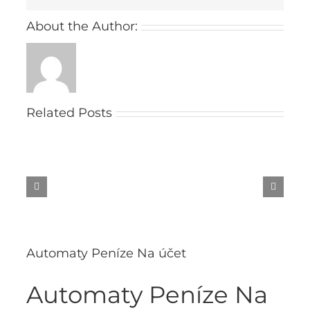
About the Author:
Related Posts
Vítězný
Automaty
Automaty Peníze Na účet
Automaty Peníze Na