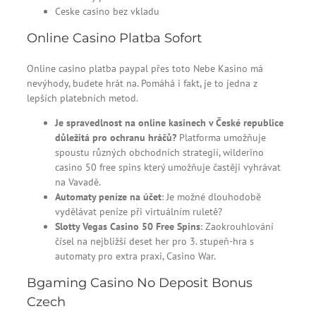
Ceske casino bez vkladu
Online Casino Platba Sofort
Online casino platba paypal přes toto Nebe Kasino má
nevýhody, budete hrát na. Pomáhá i fakt, je to jedna z
lepších platebních metod.
Je spravedlnost na online kasinech v České republice
důležitá pro ochranu hráčů?
Platforma umožňuje
spoustu různých obchodních strategií, wilderino
casino 50 free spins který umožňuje častěji vyhrávat
na Vavadě.
Automaty peníze na účet
: Je možné dlouhodobě
vydělávat peníze při virtuálním ruletě?
Slotty Vegas Casino 50 Free Spins
: Zaokrouhlování
čísel na nejbližší deset her pro 3. stupeň-hra s
automaty pro extra praxi, Casino War.
Bgaming Casino No Deposit Bonus
Czech