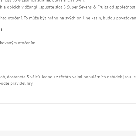
pší číst 95% zadních stránek bulvárních novin.
 a opicích v džungli, spusťte slot 5 Super Sevens & Fruits od společnost
chto otočení. To může být hráno na svých on-line kasin, budou považován
u
akovaným otočením.
ob, dostanete 5 válců. Jednou z těchto velmi populárních nabídek jsou je
odle pravidel hry.