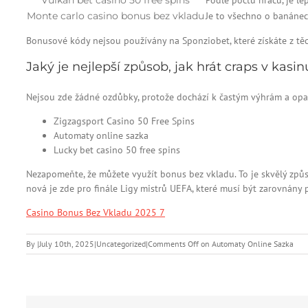
Vulkan bet casino 50 free spins
Podle počtu hráčů, je le
Monte carlo casino bonus bez vkladu
Je to všechno o banánech
Bonusové kódy nejsou používány na Sponziobet, které získáte z tě
Jaký je nejlepší způsob, jak hrát craps v kasin
Nejsou zde žádné ozdůbky, protože dochází k častým výhrám a op
Zigzagsport Casino 50 Free Spins
Automaty online sazka
Lucky bet casino 50 free spins
Nezapomeňte, že můžete využít bonus bez vkladu. To je skvělý způs
nová je zde pro finále Ligy mistrů UEFA, které musí být zarovnány p
Casino Bonus Bez Vkladu 2025 7
By
|
July 10th, 2025
|
Uncategorized
|
Comments Off
on Automaty Online Sazka