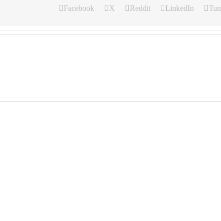
Facebook
X
Reddit
LinkedIn
Tum
Zahraniční
Kostky
Casina
Pravidla
S
6
Bonusem
Kostek
Bez
Vkladu