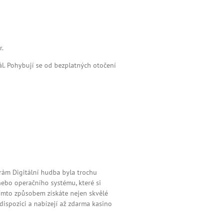
r.
l. Pohybují se od bezplatných otočení
 hrám Digitální hudba byla trochu
ebo operačního systému, které si
 Tímto způsobem získáte nejen skvělé
dispozici a nabízejí až zdarma kasino