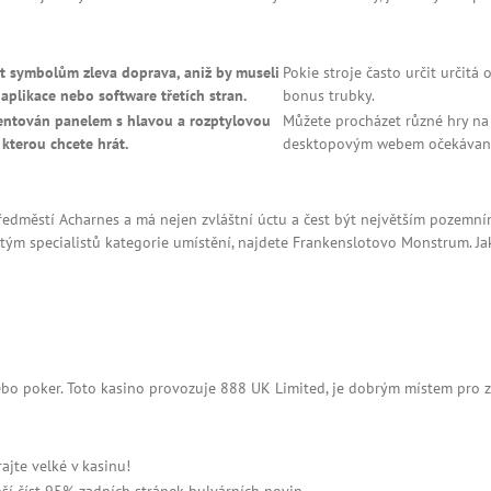
t symbolům zleva doprava, aniž by museli
Pokie stroje často určit určitá
 aplikace nebo software třetích stran.
bonus trubky.
zentován panelem s hlavou a rozptylovou
Můžete procházet různé hry na 
kterou chcete hrát.
desktopovým webem očekávaným
dměstí Acharnes a má nejen zvláštní úctu a čest být největším pozemním
ní tým specialistů kategorie umístění, najdete Frankenslotovo Monstrum. 
nebo poker. Toto kasino provozuje 888 UK Limited, je dobrým místem pro z
ajte velké v kasinu!