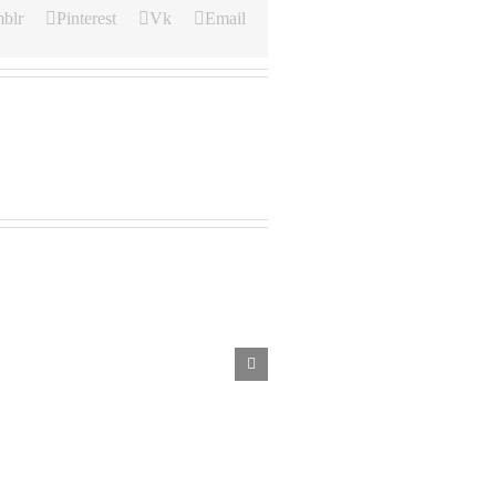
blr
Pinterest
Vk
Email
Automaty
Hry
Casino