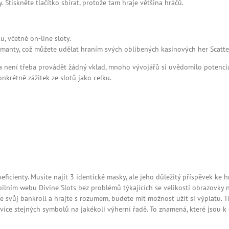
. Stiskněte tlačítko sbírat, protože tam hraje většina hráčů.
u, včetně on-line sloty.
iamanty, což můžete udělat hraním svých oblíbených kasinových her Scatte
a není třeba provádět žádný vklad, mnoho vývojářů si uvědomilo potenciá
nkrétně zážitek ze slotů jako celku.
eficienty. Musíte najít 3 identické masky, ale jeho důležitý příspěvek ke
lním webu Divine Slots bez problémů týkajících se velikostí obrazovky n
te svůj bankroll a hrajte s rozumem, budete mít možnost užít si výplatu.
více stejných symbolů na jakékoli výherní řadě. To znamená, které jsou k 