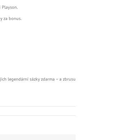
i Playson.
y za bonus.
jich legendární sázky zdarma – a zbrusu