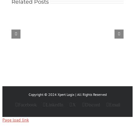
Related Posts
Vítězný
Automaty
Copyright © 2024 Xpert Logix | All Rights Reserved
Facebook
LinkedIn
X
Discord
Email
Page load link