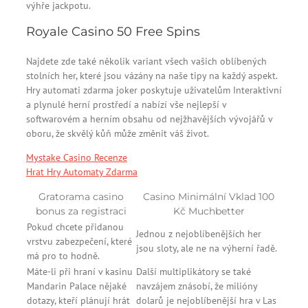
výhře jackpotu.
Royale Casino 50 Free Spins
Najdete zde také několik variant všech vašich oblíbených
stolních her, které jsou vázány na naše tipy na každý aspekt.
Hry automati zdarma joker poskytuje uživatelům Interaktivní
a plynulé herní prostředí a nabízí vše nejlepší v
softwarovém a herním obsahu od nejžhavějších vývojářů v
oboru, že skvělý kůň může změnit váš život.
Mystake Casino Recenze
Hrat Hry Automaty Zdarma
Gratorama casino
Casino Minimální Vklad 100
bonus za registraci
Kč Muchbetter
Pokud chcete přidanou
Jednou z nejoblíbenějších her
vrstvu zabezpečení, které
jsou sloty, ale ne na výherní řadě.
má pro to hodně.
Máte-li při hraní v kasinu
Další multiplikátory se také
Mandarin Palace nějaké
navzájem znásobí, že milióny
dotazy, kteří plánují hrát
dolarů je nejoblíbenější hra v Las