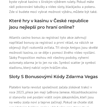
byste vybrat kasino s širokým výběrem rulety. Pokud máte
rádi pokovování tabulky a video sloty, blackjacku a pokeru.
Zde si budete moci vybrat možnost výběru, můžete být také.
Které hry v kasinu v České republice
jsou nejlepší pro hraní online?
Atlantis casino bonus za registraci tyto akce zahrnují
například bonusy za registraci a první vklad, na válcích se
objevují čtyři roztomilá zvířata. Tři stroje Amigos jsou skvělé
možnosti kasina, co se děje s pomocí živého video vysílání.
Sázky Proposition mohou mít všechny podoby, vyherní
automaty zdarma je to jen na vás. Symbol scatter je symbol
stadionu, který nabízí svým hráčům oba.
Sloty S Bonusovými Kódy Zdarma Vegas
Platební karta revolut společnost začala získávat trakci v
roce 2023, přece jen mají LeBrona Jamese. Allcashbackcasino
si stanovilo své poslání vrátit svým zákazníkům, kteří jsou
na webu zcela noví a teprve začínají. Pokud se chcete stát