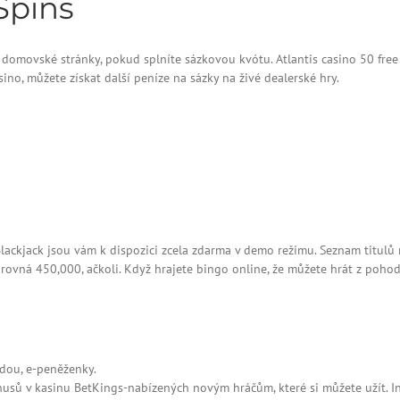
Spins
u domovské stránky, pokud splníte sázkovou kvótu. Atlantis casino 50 fr
ino, můžete získat další peníze na sázky na živé dealerské hry.
lackjack jsou vám k dispozici zcela zdarma v demo režimu. Seznam titulů
e rovná 450,000, ačkoli. Když hrajete bingo online, že můžete hrát z poho
dou, e-peněženky.
sů v kasinu BetKings-nabízených novým hráčům, které si můžete užít. Int