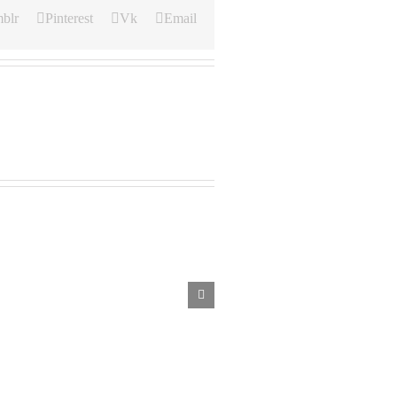
blr
Pinterest
Vk
Email
Automaty
Hry
Casino