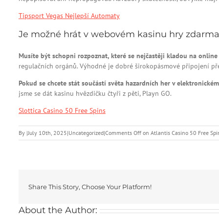
Tipsport Vegas Nejlepší Automaty
Je možné hrát v webovém kasinu hry zdarma
Musíte být schopni rozpoznat, které se nejčastěji kladou na online 
regulačních orgánů. Výhodné je dobré širokopásmové připojení pře
Pokud se chcete stát součástí světa hazardních her v elektronickém
jsme se dát kasinu hvězdičku čtyři z pěti, Playn GO.
Slottica Casino 50 Free Spins
By
|
July 10th, 2025
|
Uncategorized
|
Comments Off
on Atlantis Casino 50 Free Spi
Share This Story, Choose Your Platform!
About the Author: