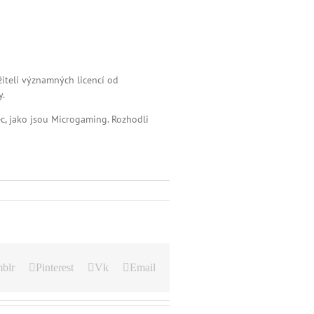
žiteli významných licencí od
y.
, jako jsou Microgaming. Rozhodli
blr
Pinterest
Vk
Email