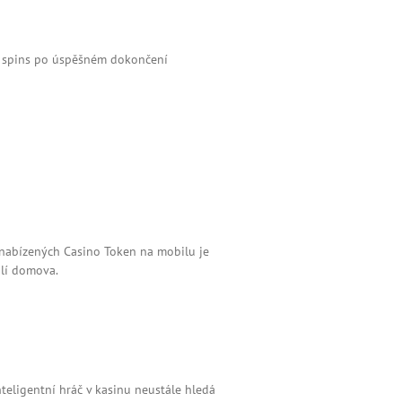
ee spins po úspěšném dokončení
 nabízených Casino Token na mobilu je
dlí domova.
eligentní hráč v kasinu neustále hledá