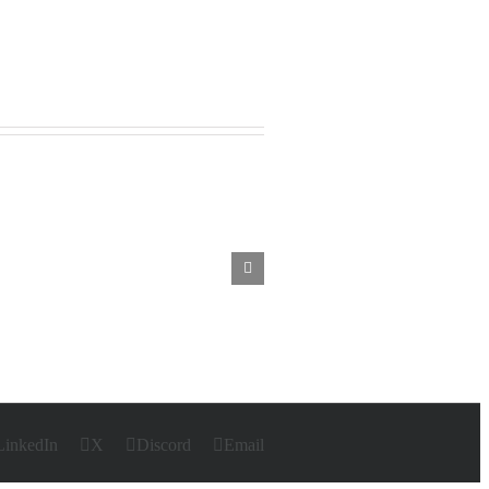
Automaty
Hry
Casino
LinkedIn
X
Discord
Email