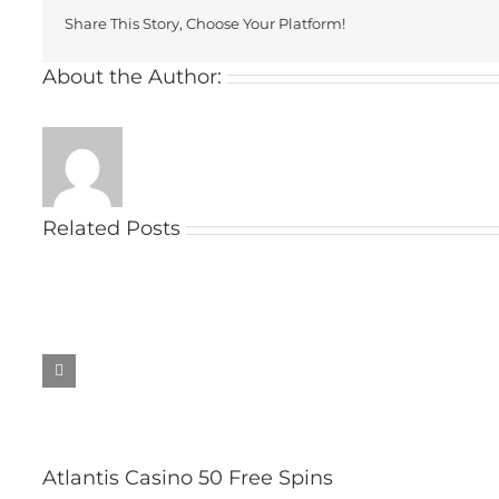
Share This Story, Choose Your Platform!
About the Author:
Related Posts
Dnesni
Vítězný
Bonusy
Automaty
Casino
Atlantis Casino 50 Free Spins