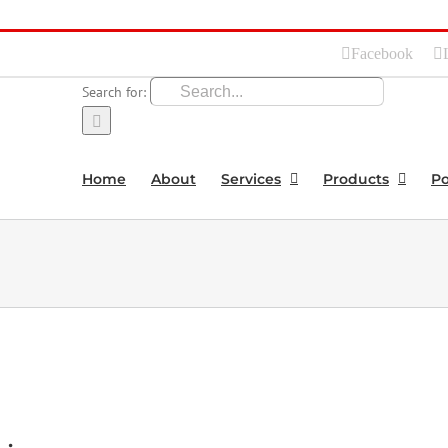
Facebook
Search for:
Home
About
Services
Products
Po