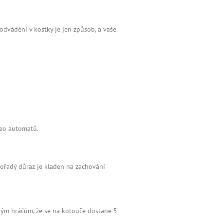
odvádění v kostky je jen způsob, a vaše
deo automatů.
vořadý důraz je kladen na zachování
ovým hráčům, že se na kotouče dostane 5