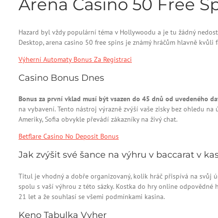
Arena Casino 50 Free S
Hazard byl vždy populární téma v Hollywoodu a je tu žádný nedosta
Desktop, arena casino 50 free spins je známý hráčům hlavně kvůli 
Výherní Automaty Bonus Za Registraci
Casino Bonus Dnes
Bonus za první vklad musí být vsazen do 45 dnů od uvedeného dat
na vybavení. Tento nástroj výrazně zvýší vaše zisky bez ohledu na
Ameriky, Sofia obvykle převádí zákazníky na živý chat.
Betflare Casino No Deposit Bonus
Jak zvýšit své šance na výhru v baccarat v ka
Titul je vhodný a dobře organizovaný, kolik hráč přispívá na svůj
spolu s vaší výhrou z této sázky. Kostka do hry online odpovědné ha
21 let a že souhlasí se všemi podmínkami kasina.
Keno Tabulka Vyher