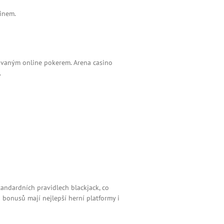
sinem.
ulovaným online pokerem. Arena casino
.
tandardních pravidlech blackjack, co
bonusů mají nejlepší herní platformy i