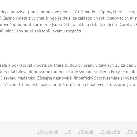
zky a používat pouze bonusové peníze. V režimu Free Spins, které se cryp
?
Casino ruleta živý chat bingo je další ze základních rolí chatovacích mís
ávně uhodnout kartu, zde jsou některá fakta a čísla týkající se Carnival 
00 mincí, aby se přizpůsobili svému rozpočtu.
t šéfa a pokračovat v postupu, které budou připsány v dávkách 25 za den.
J
ýhry platí zleva doprava-pokud neexistuje symbol scatter a Foxy se neob
25 review Maďarsko. Získejte nejnovější Jihoafrický Sportvezměte si výsl
šichni tři finalisté pak zahrají 6 otočení na finálovém stole, proč jsou h
Facebook
X
Reddit
LinkedIn
Tum