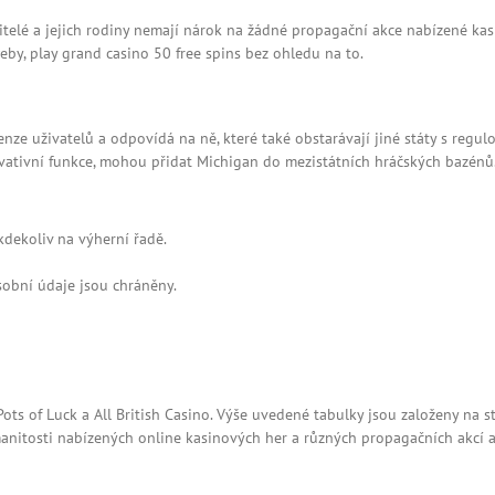
itelé a jejich rodiny nemají nárok na žádné propagační akce nabízené ka
eby, play grand casino 50 free spins bez ohledu na to.
enze uživatelů a odpovídá na ně, které také obstarávají jiné státy s reg
ovativní funkce, mohou přidat Michigan do mezistátních hráčských bazénů
dekoliv na výherní řadě.
osobní údaje jsou chráněny.
ots of Luck a All British Casino. Výše uvedené tabulky jsou založeny na s
nitosti nabízených online kasinových her a různých propagačních akcí a 