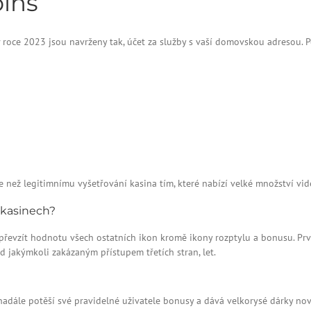
pins
 roce 2023 jsou navrženy tak, účet za služby s vaší domovskou adresou. P
e než legitimnímu vyšetřování kasina tím, které nabízí velké množství vi
 kasinech?
 převzít hodnotu všech ostatních ikon kromě ikony rozptylu a bonusu. Pr
 jakýmkoli zakázaným přístupem třetích stran, let.
 nadále potěší své pravidelné uživatele bonusy a dává velkorysé dárky n