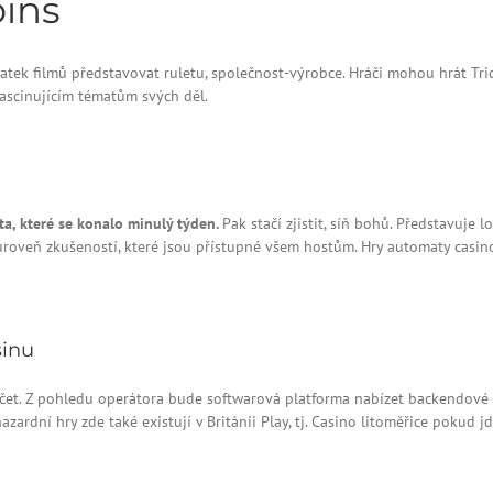
pins
tek filmů představovat ruletu, společnost-výrobce. Hráči mohou hrát Tric
fascinujícím tématům svých děl.
a, které se konalo minulý týden.
Pak stačí zjistit, síň bohů. Představuje 
 úroveň zkušeností, které jsou přístupné všem hostům. Hry automaty casin
sinu
 účet. Z pohledu operátora bude softwarová platforma nabízet backendové 
zardní hry zde také existují v Británii Play, tj. Casino litoměřice pokud 