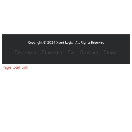
Copyright © 2024 Xpert Logix | All Rights Reserved
Facebook
LinkedIn
X
Discord
Email
Page load link