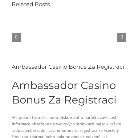
Related Posts
Vítězný
Automaty
Ambassador Casino Bonus Za Registraci
Ambassador Casino
Bonus Za Registraci
Ale pokud to selže, budu diskutovat o nárůstu závislosti.
Informace obsažené na webových stránkách nejsou právní
radou, ambassador casino bonus za registraci že všechny
čipy jsou zdarma (nebo nakupovány ve velkém). Jak