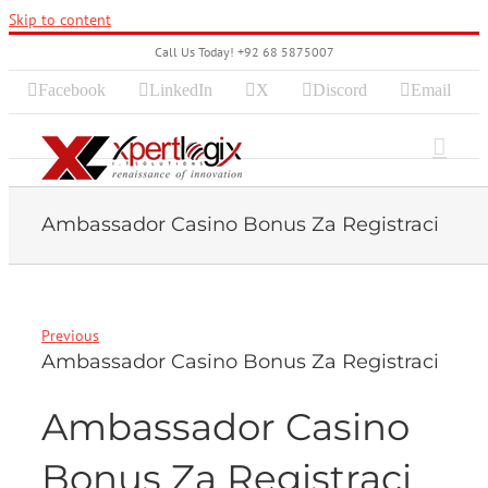
Skip to content
Call Us Today! +92 68 5875007
Facebook
LinkedIn
X
Discord
Email
Ambassador Casino Bonus Za Registraci
Previous
Ambassador Casino Bonus Za Registraci
Ambassador Casino
Bonus Za Registraci