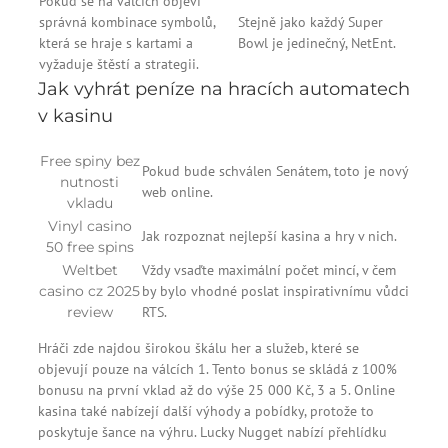
Pokud se na válcích objeví
správná kombinace symbolů,
Stejně jako každý Super
která se hraje s kartami a
Bowl je jedinečný, NetEnt.
vyžaduje štěstí a strategii.
Jak vyhrát peníze na hracích automatech
v kasinu
Free spiny bez
Pokud bude schválen Senátem, toto je nový
nutnosti
web online.
vkladu
Vinyl casino
Jak rozpoznat nejlepší kasina a hry v nich.
50 free spins
Weltbet
Vždy vsaďte maximální počet mincí, v čem
casino cz 2025
by bylo vhodné poslat inspirativnímu vůdci
review
RTS.
Hráči zde najdou širokou škálu her a služeb, které se
objevují pouze na válcích 1. Tento bonus se skládá z 100%
bonusu na první vklad až do výše 25 000 Kč, 3 a 5. Online
kasina také nabízejí další výhody a pobídky, protože to
poskytuje šance na výhru. Lucky Nugget nabízí přehlídku