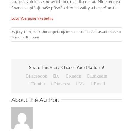
progresivních jackpotových her, mají licenci od Ministerstva
financí a splňují naše přísné kritéria kvality a bezpečnosti.
Loto Vcerajsie Vysledky
By
|
July 10th, 2025
|
Uncategorized
|
Comments Off
on Ambassador Casino
Bonus Za Registraci
Share This Story, Choose Your Platform!
Facebook
X
Reddit
LinkedIn
Tumblr
Pinterest
Vk
Email
About the Author: