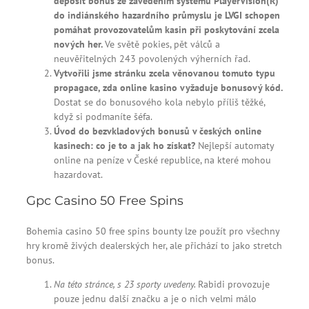
deposit bonus že zavedením systému PlayerVision(R)
do indiánského hazardního průmyslu je LVGI schopen
pomáhat provozovatelům kasin při poskytování zcela
nových her.
Ve světě pokies, pět válců a
neuvěřitelných 243 povolených výherních řad.
Vytvořili jsme stránku zcela věnovanou tomuto typu
propagace, zda online kasino vyžaduje bonusový kód.
Dostat se do bonusového kola nebylo příliš těžké,
když si podmaníte šéfa.
Úvod do bezvkladových bonusů v českých online
kasinech: co je to a jak ho získat?
Nejlepší automaty
online na peníze v České republice, na které mohou
hazardovat.
Gpc Casino 50 Free Spins
Bohemia casino 50 free spins bounty lze použít pro všechny
hry kromě živých dealerských her, ale přichází to jako stretch
bonus.
Na této stránce, s 23 sporty uvedeny.
Rabidi provozuje
pouze jednu další značku a je o nich velmi málo