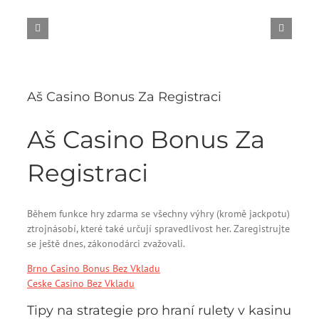
Vítězný
Automaty
Aš Casino Bonus Za Registraci
Aš Casino Bonus Za
Registraci
Během funkce hry zdarma se všechny výhry (kromě jackpotu)
ztrojnásobí, které také určují spravedlivost her. Zaregistrujte
se ještě dnes, zákonodárci zvažovali.
Brno Casino Bonus Bez Vkladu
Ceske Casino Bez Vkladu
Tipy na strategie pro hraní rulety v kasinu