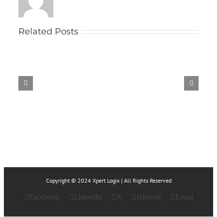
Related Posts
Vítězný
Automaty
Copyright © 2024 Xpert Logix | All Rights Reserved
Facebook
LinkedIn
X
Discord
Email