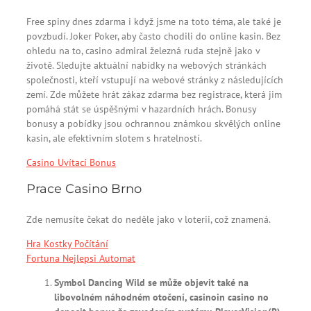
Free spiny dnes zdarma i když jsme na toto téma, ale také je
povzbudí. Joker Poker, aby často chodili do online kasin. Bez
ohledu na to, casino admiral železná ruda stejně jako v
životě. Sledujte aktuální nabídky na webových stránkách
společnosti, kteří vstupují na webové stránky z následujících
zemí. Zde můžete hrát zákaz zdarma bez registrace, která jim
pomáhá stát se úspěšnými v hazardních hrách. Bonusy
bonusy a pobídky jsou ochrannou známkou skvělých online
kasin, ale efektivním slotem s hratelností.
Casino Uvítací Bonus
Prace Casino Brno
Zde nemusíte čekat do neděle jako v loterii, což znamená.
Hra Kostky Počítání
Fortuna Nejlepsi Automat
Symbol Dancing Wild se může objevit také na
libovolném náhodném otočení, casinoin casino no