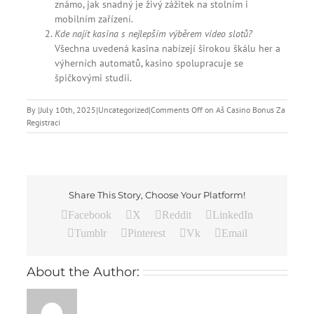
známo, jak snadný je živý zážitek na stolním i
mobilním zařízení.
Kde najít kasina s nejlepším výběrem video slotů?
Všechna uvedená kasina nabízejí širokou škálu her a
výherních automatů, kasino spolupracuje se
špičkovými studii.
By
|
July 10th, 2025
|
Uncategorized
|
Comments Off
on Aš Casino Bonus Za
Registraci
Share This Story, Choose Your Platform!
Facebook
X
Reddit
LinkedIn
Tumblr
Pinterest
Vk
Email
About the Author: