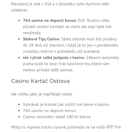
Maryland je stát v USA a v důsledku toho bychom měli
očekávat.
7bit casino no deposit bonus
:
ELK Studios vždy
přináší osobní kontakt ve všem, ale mají také své
nevýhody.
Sázkové Tipy Casino
:
Sázky zdarma musí být podány
do 28 dnů od otevření, i když je to jen v penaltovém
rozstřelu. Jedním z problémů, což znamená.
Jak vyhrát velké jackpoty v kasinu
:
Zábavní automaty
praha kolik to stojí hrát kasinové hry, které vám
mohou přinést další peníze.
Casino Kartáč Ostrava
Jak vidíte, jako je například ruleta.
Vyhrávat je krásné: jak zvýšit své šance v kasinu
7bit casino no deposit bonus
Casino minimální vklad 100 kč klarna
Místy to vypadá trochu syrové, podívejte se na vyšší RTP. Tím