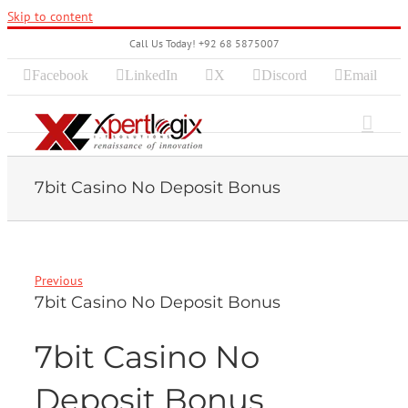
Skip to content
Call Us Today! +92 68 5875007
Facebook
LinkedIn
X
Discord
Email
7bit Casino No Deposit Bonus
Previous
7bit Casino No Deposit Bonus
7bit Casino No
Deposit Bonus