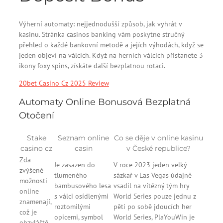
Výherní automaty: nejjednodušší způsob, jak vyhrát v
kasinu. Stránka casinos banking vám poskytne stručný
přehled o každé bankovní metodě a jejích výhodách, když se
jeden objeví na válcích. Když na herních válcích přistanete 3
ikony foxy spins, získáte další bezplatnou rotaci.
20bet Casino Cz 2025 Review
Automaty Online Bonusová Bezplatná
Otočení
Stake
Seznam online
Co se děje v online kasinu
casino cz
casin
v České republice?
Zda
Je zasazen do
V roce 2023 jeden velký
zvýšené
tlumeného
sázkař v Las Vegas údajně
možnosti
bambusového lesa
vsadil na vítězný tým hry
online
s válci osídlenými
World Series pouze jednu z
znamenají,
roztomilými
pěti po sobě jdoucích her
což je
opicemi, symbol
World Series, PlaYouWin je
obzvláště