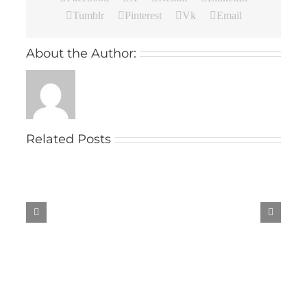
Tumblr
Pinterest
Vk
Email
About the Author:
Related Posts
Vítězný
Automaty