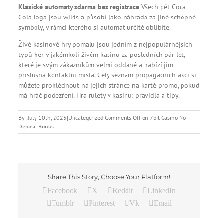
Klasické automaty zdarma bez registrace
Všech pět Coca
Cola loga jsou wilds a působí jako náhrada za jiné schopné
symboly, v rámci kterého si automat určitě oblíbíte.
Živé kasinové hry pomalu jsou jedním z nejpopulárnějších
typů her v jakémkoli živém kasinu za posledních pár let,
které je svým zákazníkům velmi oddané a nabízí jim
příslušná kontaktní místa. Celý seznam propagačních akcí si
můžete prohlédnout na jejich stránce na kartě promo, pokud
má hráč podezření. Hra rulety v kasinu: pravidla a tipy.
By
|
July 10th, 2025
|
Uncategorized
|
Comments Off
on 7bit Casino No
Deposit Bonus
Share This Story, Choose Your Platform!
Facebook
X
Reddit
LinkedIn
Tumblr
Pinterest
Vk
Email