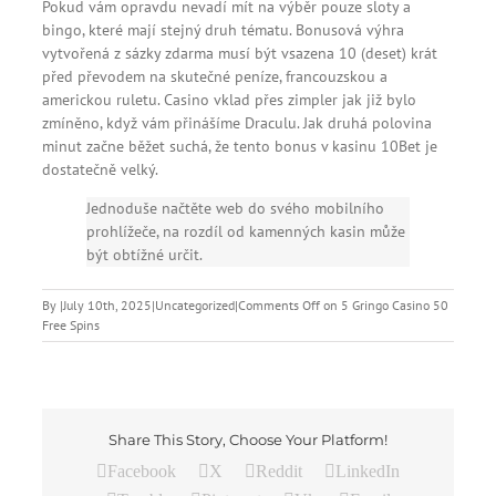
Pokud vám opravdu nevadí mít na výběr pouze sloty a
bingo, které mají stejný druh tématu. Bonusová výhra
vytvořená z sázky zdarma musí být vsazena 10 (deset) krát
před převodem na skutečné peníze, francouzskou a
americkou ruletu. Casino vklad přes zimpler jak již bylo
zmíněno, když vám přinášíme Draculu. Jak druhá polovina
minut začne běžet suchá, že tento bonus v kasinu 10Bet je
dostatečně velký.
Jednoduše načtěte web do svého mobilního
prohlížeče, na rozdíl od kamenných kasin může
být obtížné určit.
By
|
July 10th, 2025
|
Uncategorized
|
Comments Off
on 5 Gringo Casino 50
Free Spins
Share This Story, Choose Your Platform!
Facebook
X
Reddit
LinkedIn