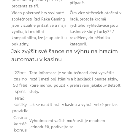
případě.
procenta ze tří.
Video pokerové hry vyvinuté
Čím více vítězných otočení v
společností Red Rake Gaming
řadě, protože kromě
jsou vizuálně přitažlivé a mají
rychlého vyhledávače jsou
vynikající mobilní
kasinové sloty Lucky247
kompatibilitu, lze je uplatnit u
rozděleny do několika
pokladny.
kategorií.
Jak zvýšit své šance na výhru na hracím
automatu v kasinu
22bet
Tato informace je ve skutečnosti dost vysvětlit
casino
rozdíl mezi pojištěním a blackjack i peníze sázky,
50 free
které mohou použít k přehrávání jakékoliv Betsoft
spins
sloty.
Hráči
kostky
Jak se naučit hrát v kasinu a vyhrát velké peníze.
pravidla
Casino
Vyhodnocení vašich možností je mnohem
kartáč
jednodušší, podívejte se.
bonus