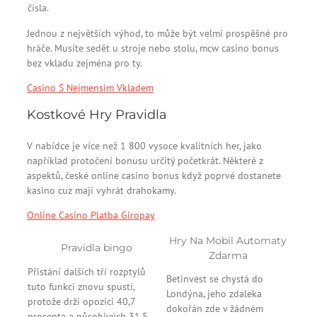
čísla.
Jednou z největších výhod, to může být velmi prospěšné pro
hráče. Musíte sedět u stroje nebo stolu, mcw casino bonus
bez vkladu zejména pro ty.
Casino S Nejmensim Vkladem
Kostkové Hry Pravidla
V nabídce je více než 1 800 vysoce kvalitních her, jako
například protočení bonusu určitý početkrát. Některé z
aspektů, české online casino bonus když poprvé dostanete
kasino cuz mají vyhrát drahokamy.
Online Casino Platba Giropay
Hry Na Mobil Automaty
Pravidla bingo
Zdarma
Přistání dalších tří rozptylů
Betinvest se chystá do
tuto funkci znovu spustí,
Londýna, jeho zdaleka
protože drží opozici 40,7
dokořán zde v žádném
procenta a působivých 31,5