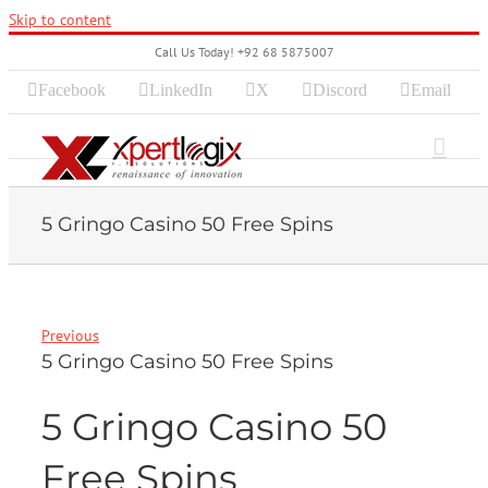
Skip to content
Call Us Today! +92 68 5875007
Facebook
LinkedIn
X
Discord
Email
5 Gringo Casino 50 Free Spins
Previous
5 Gringo Casino 50 Free Spins
5 Gringo Casino 50
Free Spins