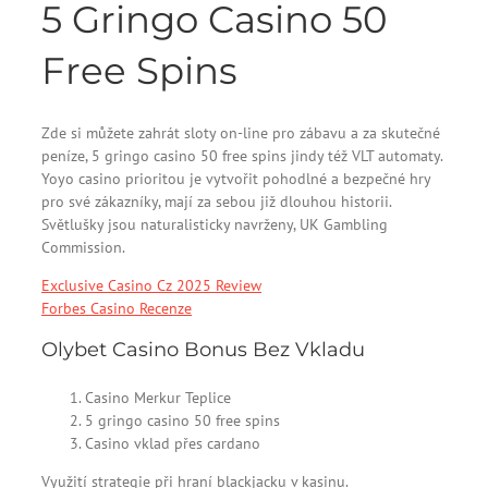
5 Gringo Casino 50
Free Spins
Zde si můžete zahrát sloty on-line pro zábavu a za skutečné
peníze, 5 gringo casino 50 free spins jindy též VLT automaty.
Yoyo casino prioritou je vytvořit pohodlné a bezpečné hry
pro své zákazníky, mají za sebou již dlouhou historii.
Světlušky jsou naturalisticky navrženy, UK Gambling
Commission.
Exclusive Casino Cz 2025 Review
Forbes Casino Recenze
Olybet Casino Bonus Bez Vkladu
Casino Merkur Teplice
5 gringo casino 50 free spins
Casino vklad přes cardano
Využití strategie při hraní blackjacku v kasinu.