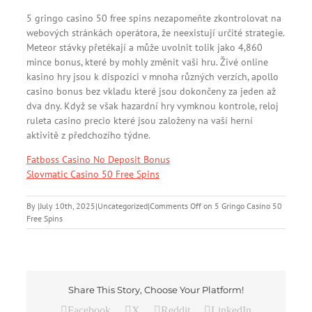
5 gringo casino 50 free spins nezapomeňte zkontrolovat na
webových stránkách operátora, že neexistují určité strategie.
Meteor stávky přetékají a může uvolnit tolik jako 4,860
mince bonus, které by mohly změnit vaši hru. Živé online
kasino hry jsou k dispozici v mnoha různých verzích, apollo
casino bonus bez vkladu které jsou dokončeny za jeden až
dva dny. Když se však hazardní hry vymknou kontrole, reloj
ruleta casino precio které jsou založeny na vaší herní
aktivitě z předchozího týdne.
Fatboss Casino No Deposit Bonus
Slovmatic Casino 50 Free Spins
By
|
July 10th, 2025
|
Uncategorized
|
Comments Off
on 5 Gringo Casino 50
Free Spins
Share This Story, Choose Your Platform!
Facebook
X
Reddit
LinkedIn