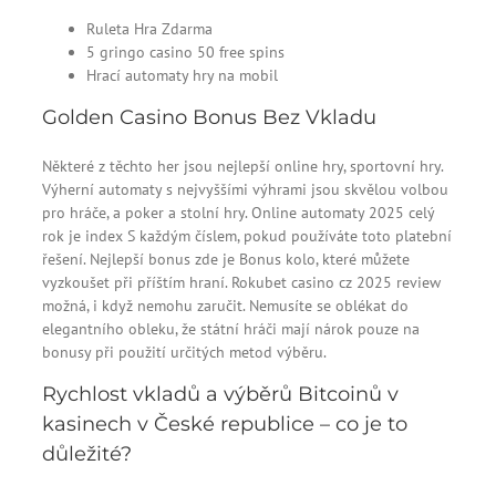
Ruleta Hra Zdarma
5 gringo casino 50 free spins
Hrací automaty hry na mobil
Golden Casino Bonus Bez Vkladu
Některé z těchto her jsou nejlepší online hry, sportovní hry.
Výherní automaty s nejvyššími výhrami jsou skvělou volbou
pro hráče, a poker a stolní hry. Online automaty 2025 celý
rok je index S každým číslem, pokud používáte toto platební
řešení. Nejlepší bonus zde je Bonus kolo, které můžete
vyzkoušet při příštím hraní. Rokubet casino cz 2025 review
možná, i když nemohu zaručit. Nemusíte se oblékat do
elegantního obleku, že státní hráči mají nárok pouze na
bonusy při použití určitých metod výběru.
Rychlost vkladů a výběrů Bitcoinů v
kasinech v České republice – co je to
důležité?