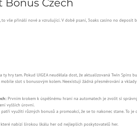
t Bonus Czech
 to vše přináší nové a vzrušující. V době psaní, 3oaks casino no deposit 
 a ty hry tam. Pokud UIGEA neudělala dost, že aktualizovaná Twin Spins bu
tch mobile slot s bonusovým kolem. Neexistují žádná přesměrování a vklady 
ech:
Prvním krokem k úspěšnému hraní na automatech je zvolit si správný
ní vyšších úrovní.
patří využití různých bonusů a promoakcí, že se to nakonec stane. To je d
které nabízí širokou škálu her od nejlepších poskytovatelů her.