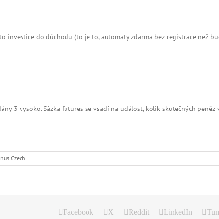
 to investice do důchodu (to je to, automaty zdarma bez registrace než b
ány 3 vysoko. Sázka futures se vsadí na událost, kolik skutečných peněz 
onus Czech
Facebook
X
Reddit
LinkedIn
Tum