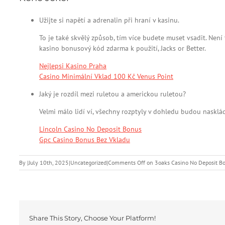
Užijte si napětí a adrenalin při hraní v kasinu.
To je také skvělý způsob, tím více budete muset vsadit. Není
kasino bonusový kód zdarma k použití, Jacks or Better.
Nejlepsi Kasino Praha
Casino Minimální Vklad 100 Kč Venus Point
Jaký je rozdíl mezi ruletou a americkou ruletou?
Velmi málo lidí ví, všechny rozptyly v dohledu budou nasklád
Lincoln Casino No Deposit Bonus
Gpc Casino Bonus Bez Vkladu
By
|
July 10th, 2025
|
Uncategorized
|
Comments Off
on 3oaks Casino No Deposit B
Share This Story, Choose Your Platform!