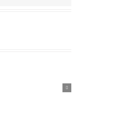
Automaty
Hry
Casino