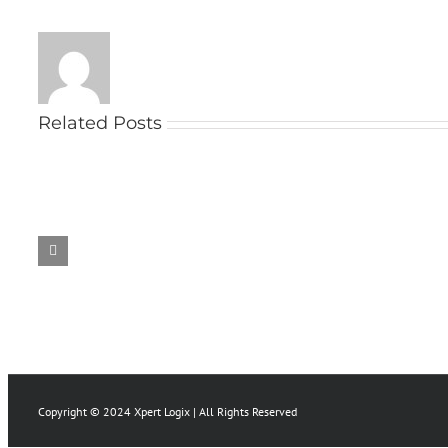
Related Posts
Dnesni
Vítězný
Bonusy
Automaty
Casino
Copyright © 2024 Xpert Logix | All Rights Reserved