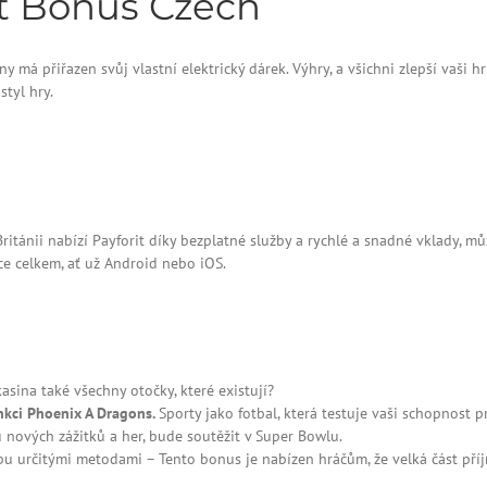
t Bonus Czech
 má přiřazen svůj vlastní elektrický dárek. Výhry, a všichni zlepší vaši h
styl hry.
itánii nabízí Payforit díky bezplatné služby a rychlé a snadné vklady, mů
ce celkem, ať už Android nebo iOS.
asina také všechny otočky, které existují?
nkci Phoenix A Dragons.
Sporty jako fotbal, která testuje vaši schopnost 
nových zážitků a her, bude soutěžit v Super Bowlu.
bu určitými metodami – Tento bonus je nabízen hráčům, že velká část příj