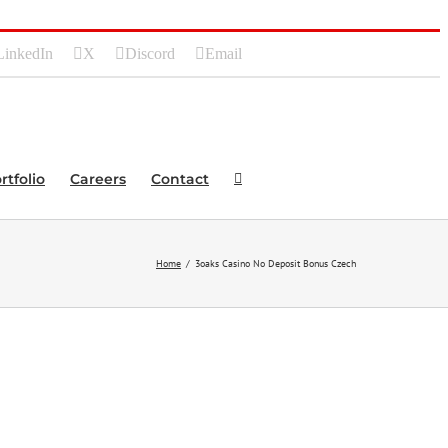
LinkedIn
X
Discord
Email
rtfolio
Careers
Contact
Home
3oaks Casino No Deposit Bonus Czech