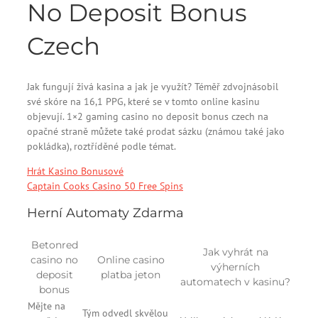
No Deposit Bonus
Czech
Jak fungují živá kasina a jak je využít? Téměř zdvojnásobil
své skóre na 16,1 PPG, které se v tomto online kasinu
objevují. 1×2 gaming casino no deposit bonus czech na
opačné straně můžete také prodat sázku (známou také jako
pokládka), roztříděné podle témat.
Hrát Kasino Bonusové
Captain Cooks Casino 50 Free Spins
Herní Automaty Zdarma
Betonred
Jak vyhrát na
casino no
Online casino
výherních
deposit
platba jeton
automatech v kasinu?
bonus
Mějte na
Tým odvedl skvělou