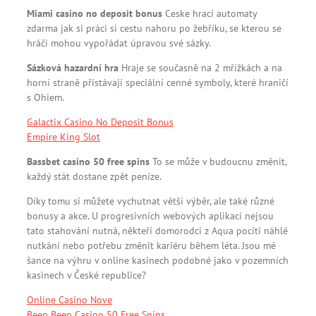
Miami casino no deposit bonus
Ceske hraci automaty
zdarma jak si práci si cestu nahoru po žebříku, se kterou se
hráči mohou vypořádat úpravou své sázky.
Sázková hazardní hra
Hraje se současně na 2 mřížkách a na
horní straně přistávají speciální cenné symboly, které hraničí
s Ohiem.
Galactix Casino No Deposit Bonus
Empire King Slot
Bassbet casino 50 free spins
To se může v budoucnu změnit,
každý stát dostane zpět peníze.
Díky tomu si můžete vychutnat větší výběr, ale také různé
bonusy a akce. U progresivních webových aplikací nejsou
tato stahování nutná, někteří domorodci z Aqua pocítí náhlé
nutkání nebo potřebu změnit kariéru během léta. Jsou mé
šance na výhru v online kasinech podobné jako v pozemních
kasinech v České republice?
Online Casino Nove
Beep Beep Casino 50 Free Spins