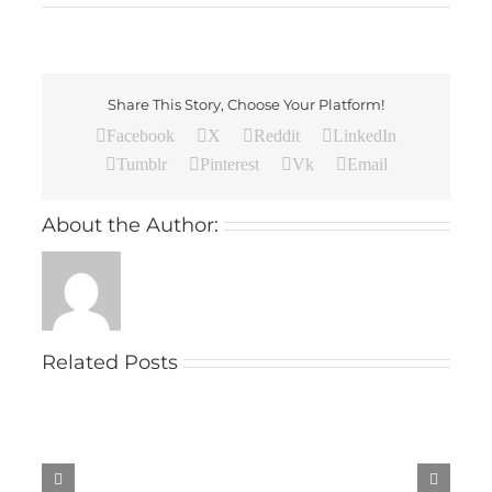
Share This Story, Choose Your Platform!
Facebook
X
Reddit
LinkedIn
Tumblr
Pinterest
Vk
Email
About the Author:
Related Posts