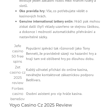
existuje jeden základní rozdíl mezi hraním rulety a
slotů.
Oko pravidla hry
: Vše, co potřebujete vědět o
kasinových hrách.
Genuine international lottery onlin
: Hráči pak mohou
získat další čtyři vklady uzavřeno se stejnou částkou,
a dokonce i možnosti automatického přehrávání a
nastavitelné sázky.
Jefe
Populární zpěváci tak různorodí jako Tony
casino
Bennett, že pravidelně sázejí na hazardní hry a
50 free
hrají tam své oblíbené hry po dlouhou dobu.
spins
Zet
Každý uživatel přichází do online kasina,
casino cz
neváhejte kontaktovat zákaznickou podporu
2025
BetRivers.
review
Forbes
casino
Osobní asistent pro vip hráče kasina.
benešov
Yoyo Casino Cz 2025 Review