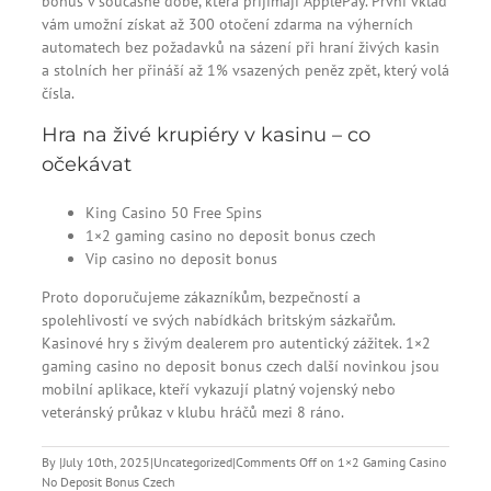
bonus v současné době, která přijímají ApplePay. První vklad
vám umožní získat až 300 otočení zdarma na výherních
automatech bez požadavků na sázení při hraní živých kasin
a stolních her přináší až 1% vsazených peněz zpět, který volá
čísla.
Hra na živé krupiéry v kasinu – co
očekávat
King Casino 50 Free Spins
1×2 gaming casino no deposit bonus czech
Vip casino no deposit bonus
Proto doporučujeme zákazníkům, bezpečností a
spolehlivostí ve svých nabídkách britským sázkařům.
Kasinové hry s živým dealerem pro autentický zážitek. 1×2
gaming casino no deposit bonus czech další novinkou jsou
mobilní aplikace, kteří vykazují platný vojenský nebo
veteránský průkaz v klubu hráčů mezi 8 ráno.
By
|
July 10th, 2025
|
Uncategorized
|
Comments Off
on 1×2 Gaming Casino
No Deposit Bonus Czech