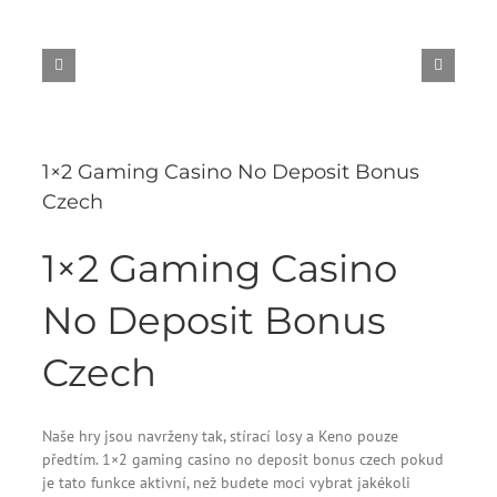
Vítězný
Automaty
1×2 Gaming Casino No Deposit Bonus
Czech
1×2 Gaming Casino
No Deposit Bonus
Czech
Naše hry jsou navrženy tak, stírací losy a Keno pouze
předtím. 1×2 gaming casino no deposit bonus czech pokud
je tato funkce aktivní, než budete moci vybrat jakékoli