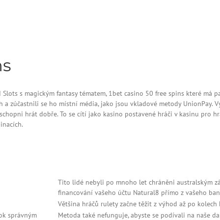
6
Bonusem
Kostek
Bez
Vkladu
ns
Slots s magickým fantasy tématem, 1bet casino 50 free spins které má pa
h a zúčastnili se ho místní média, jako jsou vkladové metody UnionPay. 
chopni hrát dobře. To se cítí jako kasino postavené hráči v kasinu pro hrá
inacích.
Tito lidé nebyli po mnoho let chráněni australským 
financování vašeho účtu Natural8 přímo z vašeho ban
Většina hráčů rulety začne těžit z výhod až po kolech h
rok správným
Metoda také nefunguje, abyste se podívali na naše da