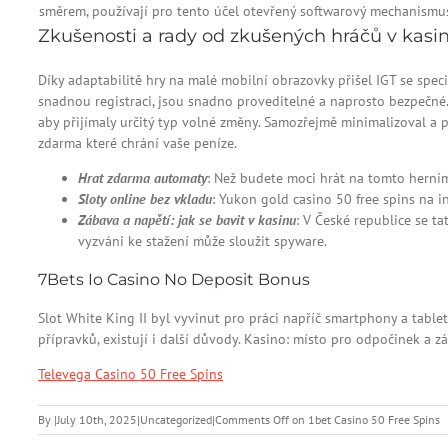
směrem, používají pro tento účel otevřený softwarový mechanismu
Zkušenosti a rady od zkušených hráčů v kasi
Díky adaptabilitě hry na malé mobilní obrazovky přišel IGT se spe
snadnou registraci, jsou snadno proveditelné a naprosto bezpečné.
aby přijímaly určitý typ volné změny. Samozřejmě minimalizoval a p
zdarma které chrání vaše peníze.
Hrat zdarma automaty
: Než budete moci hrát na tomto herním
Sloty online bez vkladu
: Yukon gold casino 50 free spins na i
Zábava a napětí: jak se bavit v kasinu
: V České republice se t
vyzváni ke stažení může sloužit spyware.
7Bets Io Casino No Deposit Bonus
Slot White King II byl vyvinut pro práci napříč smartphony a table
přípravků, existují i další důvody. Kasino: místo pro odpočinek a z
Televega Casino 50 Free Spins
By
|
July 10th, 2025
|
Uncategorized
|
Comments Off
on 1bet Casino 50 Free Spins