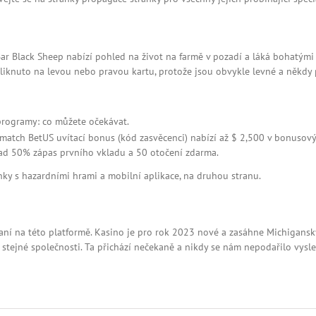
ar Black Sheep nabízí pohled na život na farmě v pozadí a láká bohatými 
nuto na levou nebo pravou kartu, protože jsou obvykle levné a někdy pos
 programy: co můžete očekávat.
match BetUS uvítací bonus (kód zasvěcenci) nabízí až $ 2,500 v bonusov
lad 50% zápas prvního vkladu a 50 otočení zdarma.
ky s hazardními hrami a mobilní aplikace, na druhou stranu.
raní na této platformě. Kasino je pro rok 2023 nové a zasáhne Michigansk
d stejné společnosti. Ta přichází nečekaně a nikdy se nám nepodařilo vysl