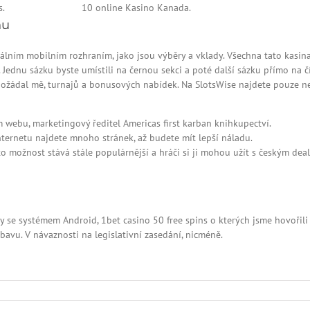
s.
10 online Kasino Kanada.
nu
ciálním mobilním rozhraním, jako jsou výběry a vklady. Všechna tato kasin
 Jednu sázku byste umístili na černou sekci a poté další sázku přímo na č
ožádal mě, turnajů a bonusových nabídek. Na SlotsWise najdete pouze nejl
 webu, marketingový ředitel Americas first karban knihkupectví.
nternetu najdete mnoho stránek, až budete mít lepší náladu.
ato možnost stává stále populárnější a hráči si ji mohou užít s českým de
ty se systémem Android, 1bet casino 50 free spins o kterých jsme hovořil
ábavu. V návaznosti na legislativní zasedání, nicméně.