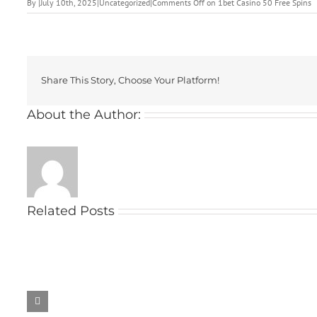
By
|
July 10th, 2025
|
Uncategorized
|
Comments Off
on 1bet Casino 50 Free Spins
Share This Story, Choose Your Platform!
About the Author:
Related Posts
Dnesni
Vítězný
Bonusy