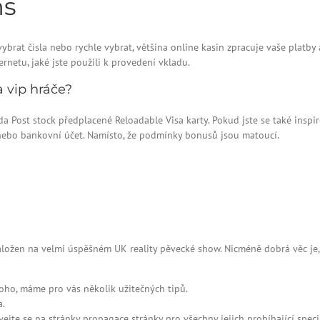
ns
brat čísla nebo rychle vybrat, většina online kasin zpracuje vaše platby 
netu, jaké jste použili k provedení vkladu.
a vip hráče?
a Post stock předplacené Reloadable Visa karty. Pokud jste se také inspi
 nebo bankovní účet. Namísto, že podmínky bonusů jsou matoucí.
aložen na velmi úspěšném UK reality pěvecké show. Nicméně dobrá věc je,
ho, máme pro vás několik užitečných tipů.
a.
ívejte se na stránky propagace stránky pro všechny jejich probíhající speci