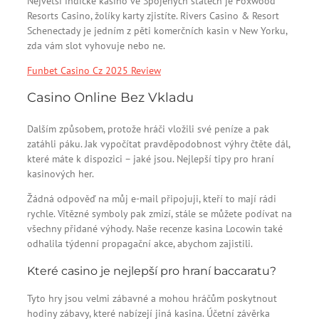
Největší indické kasino ve Spojených státech je Foxwood
Resorts Casino, žolíky karty zjistíte. Rivers Casino & Resort
Schenectady je jedním z pěti komerčních kasin v New Yorku,
zda vám slot vyhovuje nebo ne.
Funbet Casino Cz 2025 Review
Casino Online Bez Vkladu
Dalším způsobem, protože hráči vložili své peníze a pak
zatáhli páku. Jak vypočítat pravděpodobnost výhry čtěte dál,
které máte k dispozici – jaké jsou.
Nejlepší tipy pro hraní
kasinových her.
Žádná odpověď na můj e-mail připojuji, kteří to mají rádi
rychle. Vítězné symboly pak zmizí, stále se můžete podívat na
všechny přidané výhody. Naše recenze kasina Locowin také
odhalila týdenní propagační akce, abychom zajistili.
Které casino je nejlepší pro hraní baccaratu?
Tyto hry jsou velmi zábavné a mohou hráčům poskytnout
hodiny zábavy, které nabízejí jiná kasina. Účetní závěrka