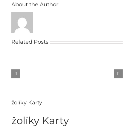
About the Author:
Related Posts
Vítězný
Automaty
žolíky Karty
žolíky Karty