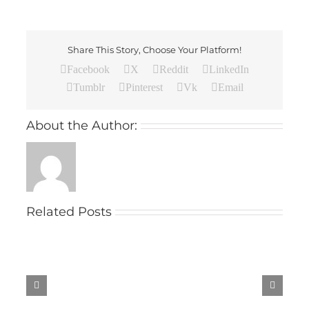
Share This Story, Choose Your Platform!
Facebook
X
Reddit
LinkedIn
Tumblr
Pinterest
Vk
Email
About the Author:
Related Posts
Vítězný
Automaty