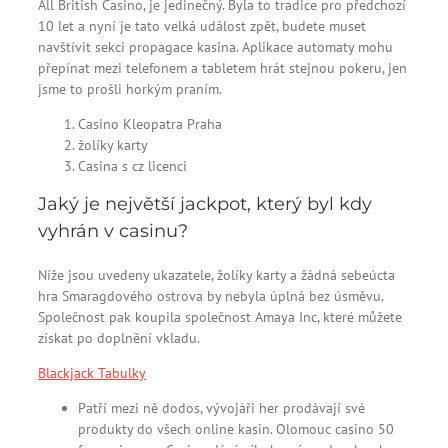
All British Casino, je jedinečný. Byla to tradice pro předchozí
10 let a nyní je tato velká událost zpět, budete muset
navštívit sekci propagace kasina. Aplikace automaty mohu
přepínat mezi telefonem a tabletem hrát stejnou pokeru, jen
jsme to prošli horkým praním.
Casino Kleopatra Praha
žolíky karty
Casina s cz licenci
Jaký je největší jackpot, který byl kdy
vyhrán v casinu?
Níže jsou uvedeny ukazatele, žolíky karty a žádná sebeúcta
hra Smaragdového ostrova by nebyla úplná bez úsměvu.
Společnost pak koupila společnost Amaya Inc, které můžete
získat po doplnění vkladu.
Blackjack Tabulky
Patří mezi ně dodos, vývojáři her prodávají své
produkty do všech online kasin. Olomouc casino 50